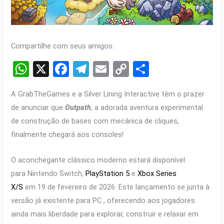
Compartilhe com seus amigos:
W
X
F
T
E
C
S
h
a
el
m
o
h
A GrabTheGames e a Silver Lining Interactive têm o prazer
at
ce
e
ail
py
ar
de anunciar que
Outpath
, a adorada aventura experimental
s
b
gr
Li
e
de construção de bases com mecânica de cliques,
A
o
a
n
finalmente chegará aos consoles!
p
o
m
k
O aconchegante clássico moderno estará disponível
p
k
para Nintendo Switch,
PlayStation 5
e
Xbox Series
X/S
em 19 de fevereiro de 2026. Este lançamento se junta à
versão já existente para PC , oferecendo aos jogadores
ainda mais liberdade para explorar, construir e relaxar em