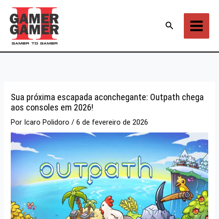
Ir
para
Pesquisar
o
conteúdo
Sua próxima escapada aconchegante: Outpath chega
aos consoles em 2026!
Por
Icaro Polidoro
/
6 de fevereiro de 2026