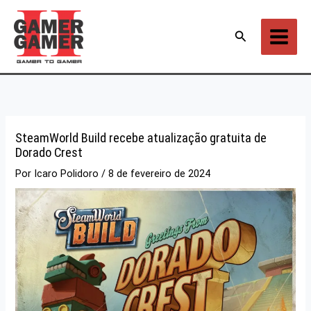
Ir
para
Pesquisar
o
conteúdo
SteamWorld Build recebe atualização gratuita de
Dorado Crest
Por
Icaro Polidoro
/
8 de fevereiro de 2024