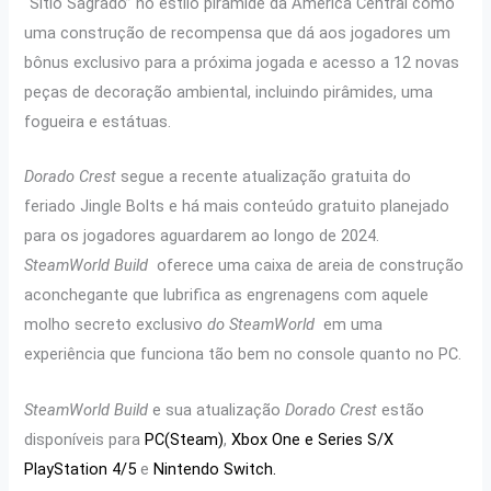
“Sítio Sagrado” no estilo pirâmide da América Central como
uma construção de recompensa que dá aos jogadores um
bônus exclusivo para a próxima jogada e acesso a 12 novas
peças de decoração ambiental, incluindo pirâmides, uma
fogueira e estátuas.
Dorado Crest
segue a recente atualização gratuita do
feriado Jingle Bolts e há mais conteúdo gratuito planejado
para os jogadores aguardarem ao longo de 2024.
SteamWorld Build
oferece uma caixa de areia de construção
aconchegante que lubrifica as engrenagens com aquele
molho secreto exclusivo
do SteamWorld
em uma
experiência que funciona tão bem no console quanto no PC.
SteamWorld Build
e sua atualização
Dorado Crest
estão
disponíveis para
PC(Steam)
,
Xbox One e Series S/X
PlayStation 4/5
e
Nintendo Switch.