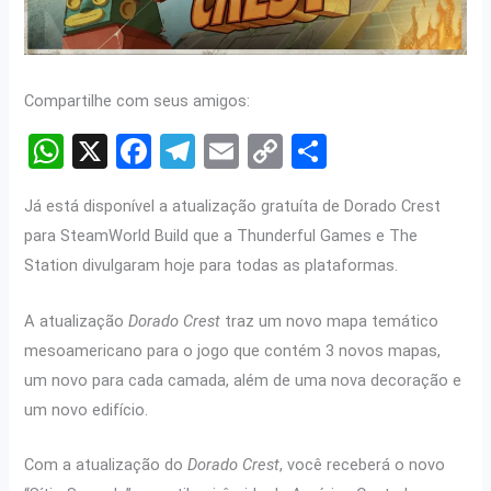
Compartilhe com seus amigos:
W
X
F
T
E
C
S
h
a
el
m
o
h
Já está disponível a atualização gratuíta de Dorado Crest
at
ce
e
ail
py
ar
para SteamWorld Build que a Thunderful Games e The
s
b
gr
Li
e
Station divulgaram hoje para todas as plataformas.
A
o
a
n
p
o
m
k
A atualização
Dorado Crest
traz um novo mapa temático
mesoamericano para o jogo que contém 3 novos mapas,
p
k
um novo para cada camada, além de uma nova decoração e
um novo edifício.
Com a atualização do
Dorado Crest
, você receberá o novo