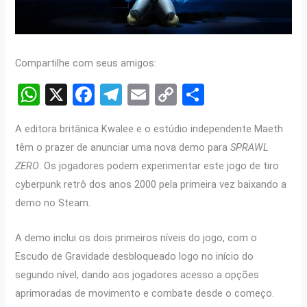
Compartilhe com seus amigos:
W
X
F
T
E
C
S
h
a
el
m
o
h
A editora britânica Kwalee e o estúdio independente Maeth
at
ce
e
ail
py
ar
têm o prazer de anunciar uma nova demo para
SPRAWL
s
b
gr
Li
e
ZERO
. Os jogadores podem experimentar este jogo de tiro
A
o
a
n
cyberpunk retrô dos anos 2000 pela primeira vez baixando a
p
o
m
k
demo no Steam.
p
k
A demo inclui os dois primeiros níveis do jogo, com o
Escudo de Gravidade desbloqueado logo no início do
segundo nível, dando aos jogadores acesso a opções
aprimoradas de movimento e combate desde o começo.