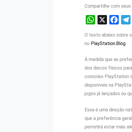
Compartilhe com seus 
W
X
F
h
a
O texto abaixo sobre o
at
ce
no
PlayStation.Blog
.
s
b
A
o
À medida que as prefer
p
o
dos discos físicos para
p
k
consoles PlayStation s
disponíveis na PlaySta
jogos já lançados ou q
Essa é uma direção nat
que a preferência geral
permitirá estar mais a