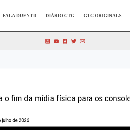
FALA DUENTI!
DIÁRIO GTG
GTG ORIGINALS
za o fim da mídia física para os consol
e julho de 2026