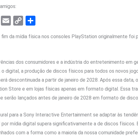
amigos:
T
E
C
S
el
m
o
h
 fim da mídia física nos consoles PlayStation originalmente foi 
e
ail
py
ar
gr
Li
e
a
n
ências dos consumidores e a indústria do entretenimento em ge
m
k
 o digital, a produção de discos físicos para todos os novos jog
erá descontinuada a partir de janeiro de 2028. Após essa data, 
tion Store e em lojas físicas apenas em formato digital. Essa tr
ue serão lançados antes de janeiro de 2028 em formato de disc
ural para a Sony Interactive Entertainment se adaptar às tendê
 por mídia digital supera significativamente a de discos físicos.
linhados com a forma como a maioria da nossa comunidade prefer