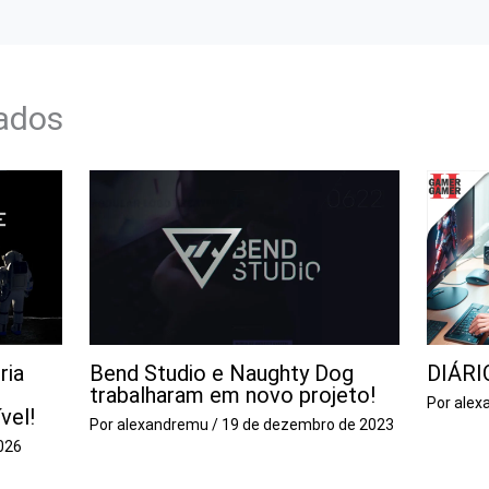
nados
ria
Bend Studio e Naughty Dog
DIÁRI
trabalharam em novo projeto!
Por
alex
vel!
Por
alexandremu
/
19 de dezembro de 2023
026