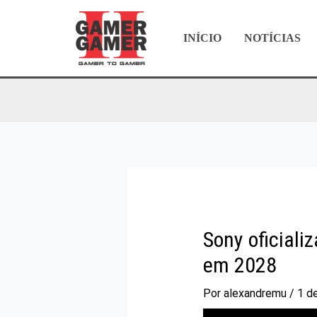
Ir
para
INÍCIO
NOTÍCIAS
o
conteúdo
Sony oficiali
em 2028
Por
alexandremu
/
1 d