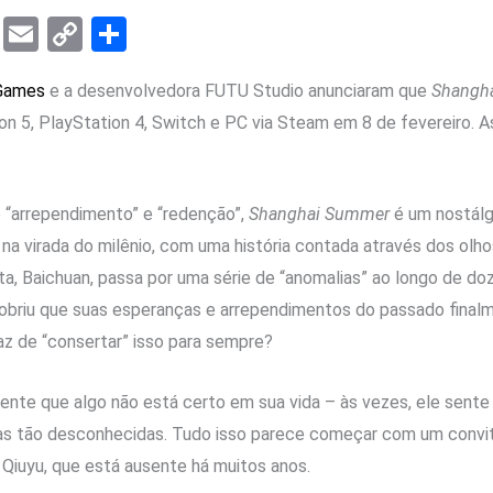
T
E
C
S
el
m
o
h
 Games
e a desenvolvedora FUTU Studio anunciaram que
Shangh
e
ail
py
ar
on 5, PlayStation 4, Switch e PC via Steam em 8 de fevereiro. 
gr
Li
e
a
n
m
k
“arrependimento” e “redenção”,
Shanghai Summer
é um nostálg
a virada do milênio, com uma história contada através dos olho
ta, Baichuan, passa por uma série de “anomalias” ao longo de do
cobriu que suas esperanças e arrependimentos do passado fina
paz de “consertar” isso para sempre?
ente que algo não está certo em sua vida – às vezes, ele sente
mas tão desconhecidas. Tudo isso parece começar com um convit
Qiuyu, que está ausente há muitos anos.