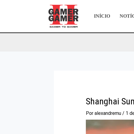
Ir
para
INÍCIO
NOTÍ
o
conteúdo
Shanghai Sum
Por
alexandremu
/
1 d