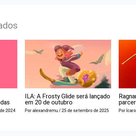
nados
ILA: A Frosty Glide será lançado
Ragna
idas
em 20 de outubro
parce
 de 2024
Por
alexandremu
/
25 de setembro de 2025
Por
Icar