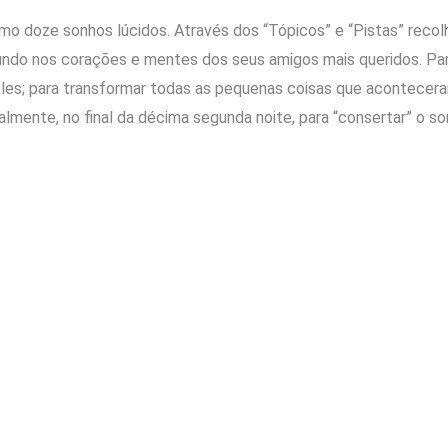
mo doze sonhos lúcidos. Através dos “Tópicos” e “Pistas” recolh
fundo nos corações e mentes dos seus amigos mais queridos. Par
 neles; para transformar todas as pequenas coisas que acontece
almente, no final da décima segunda noite, para “consertar” o so