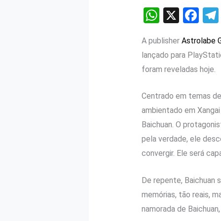
W
X
F
h
a
A publisher
Astrolabe
at
ce
lançado para PlayStati
s
b
foram reveladas hoje.
A
o
p
o
Centrado em temas de 
p
k
ambientado em Xangai n
Baichuan. O protagonis
pela verdade, ele des
convergir. Ele será ca
De repente, Baichuan s
memórias, tão reais, 
namorada de Baichuan, 