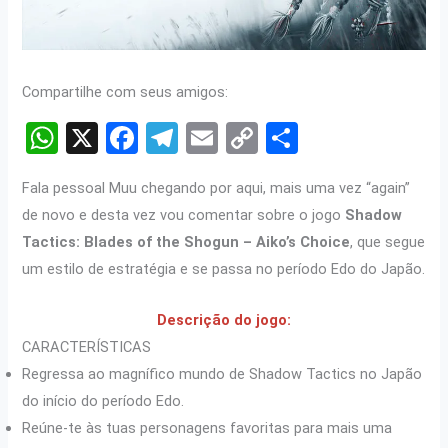
Compartilhe com seus amigos:
W
X
F
T
E
C
S
h
a
el
m
o
h
Fala pessoal Muu chegando por aqui, mais uma vez “again”
at
ce
e
ail
py
ar
de novo e desta vez vou comentar sobre o jogo
Shadow
s
b
gr
Li
e
Tactics: Blades of the Shogun – Aiko’s Choice
, que segue
A
o
a
n
um estilo de estratégia e se passa no período Edo do Japão.
p
o
m
k
Descrição do jogo:
p
k
CARACTERÍSTICAS
Regressa ao magnífico mundo de Shadow Tactics no Japão
do início do período Edo.
Reúne-te às tuas personagens favoritas para mais uma