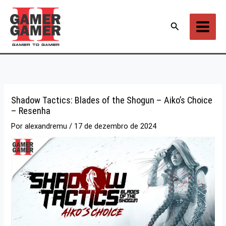
Ir
para
Pesquisar
o
conteúdo
Shadow Tactics: Blades of the Shogun – Aiko’s Choice
– Resenha
Por
alexandremu
/
17 de dezembro de 2024