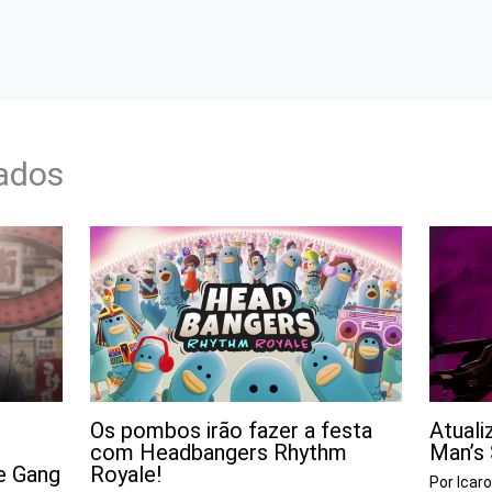
nados
Os pombos irão fazer a festa
Atuali
com Headbangers Rhythm
Man’s 
e Gang
Royale!
Por
Icar