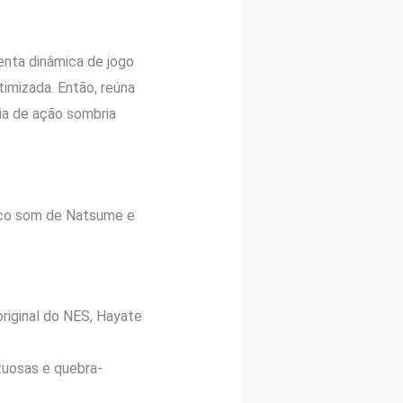
enta dinâmica de jogo
timizada. Então, reúna
ia de ação sombria
nico som de Natsume e
original do NES, Hayate
tuosas e quebra-