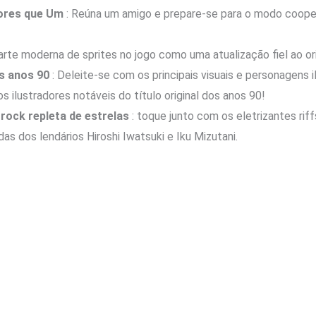
hores que Um
: Reúna um amigo e prepare-se para o modo coope
 arte moderna de sprites no jogo como uma atualização fiel ao ori
s anos 90
: Deleite-se com os principais visuais e personagens 
ilustradores notáveis ​​do título original dos anos 90!
rock repleta de estrelas
: toque junto com os eletrizantes riff
as dos lendários Hiroshi Iwatsuki e Iku Mizutani.