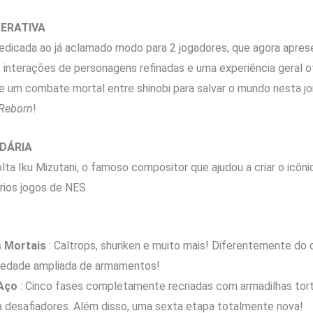
ERATIVA
edicada ao já aclamado modo para 2 jogadores, que agora apres
, interações de personagens refinadas e uma experiência geral o
e um combate mortal entre shinobi para salvar o mundo nesta jo
 Reborn
!
DÁRIA
lta Iku Mizutani, o famoso compositor que ajudou a criar o icô
rios jogos de NES.
 Mortais
: Caltrops, shuriken e muito mais! Diferentemente do 
iedade ampliada de armamentos!
 Aço
: Cinco fases completamente recriadas com armadilhas tor
 desafiadores. Além disso, uma sexta etapa totalmente nova!