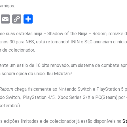
amigos:
T
E
C
S
el
m
o
h
are suas estrelas ninja – Shadow of the Ninja – Reborn, remake d
e
ail
py
ar
 anos 90 para NES, está retornando! ININ e SLG anunciam o iníc
gr
Li
e
e de colecionador.
a
n
m
k
ente um estilo de 16 bits renovado, um sistema de combate apr
sonora épica do único, Iku Mizutani!
 Reborn
chega fisicamente ao Nintendo Switch e PlayStation 5 p
ndo Switch, PlayStation 4/5, Xbox Series S/X e PC(Steam) por 
setembro).
edições limitadas e de colecionador já estão disponíveis na
St