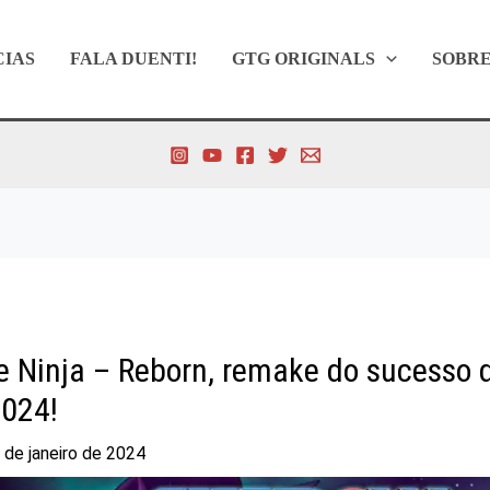
CIAS
FALA DUENTI!
GTG ORIGINALS
SOBR
e Ninja – Reborn, remake do sucesso 
024!
 de janeiro de 2024