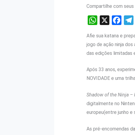
Compartilhe com seus 
W
X
F
h
a
Afie sua katana e prep
at
ce
jogo de ação ninja dos
s
b
das edições limitadas 
A
o
p
o
Após 33 anos, experim
p
k
NOVIDADE e uma trilha 
Shadow of the Ninja –
digitalmente no Ninte
europeu(entre junho e 
As pré-encomendas das 