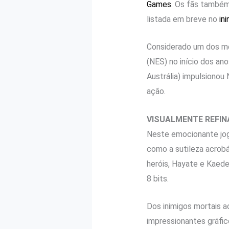
Games
. Os fãs também
listada em breve no
in
Considerado um dos me
(NES) no início dos an
Austrália) impulsiono
ação.
VISUALMENTE REFI
Neste emocionante jog
como a sutileza acrobá
heróis, Hayate e Kaede
8 bits.
Dos inimigos mortais a
impressionantes gráfic