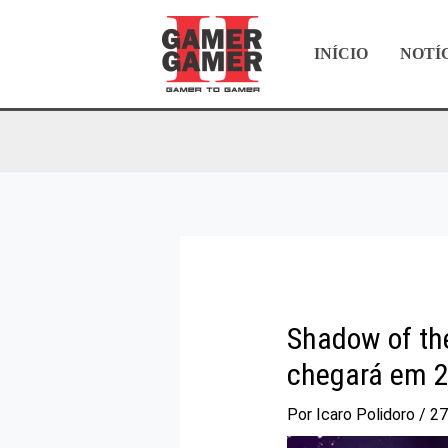
Ir
para
INÍCIO
NOTÍ
o
conteúdo
Shadow of th
chegará em 2
Por
Icaro Polidoro
/
27