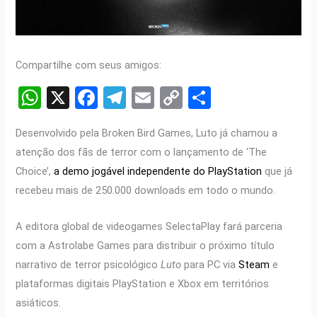
Compartilhe com seus amigos:
W
X
F
T
E
C
S
h
a
el
m
o
h
Desenvolvido pela Broken Bird Games, Luto já chamou a
at
ce
e
ail
py
ar
atenção dos fãs de terror com o lançamento de ‘The
s
b
gr
Li
e
Choice’,
a demo jogável independente do PlayStation
que já
A
o
a
n
recebeu mais de 250.000 downloads em todo o mundo.
p
o
m
k
A editora global de videogames SelectaPlay fará parceria
p
k
com a Astrolabe Games para distribuir o próximo título
narrativo de terror psicológico
Luto
para PC via
Steam
e
plataformas digitais PlayStation e Xbox em territórios
asiáticos.