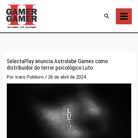
Ir
para
Pesquisar
o
conteúdo
SelectaPlay anuncia Astrolabe Games como
distribuidor do terror psicológico Luto
Por
Icaro Polidoro
/
26 de abril de 2024