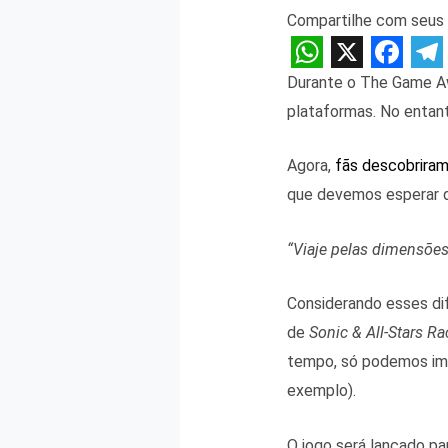
Compartilhe com seus 
W
X
F
T
Durante o The Game A
h
a
e
plataformas. No entan
a
c
l
Agora,
fãs descobrira
t
e
e
que devemos esperar d
s
b
g
A
o
r
“Viaje pelas dimensões!
p
o
a
p
k
m
Considerando esses dife
de
Sonic & All-Stars R
tempo, só podemos imag
exemplo).
O jogo será lançado pa