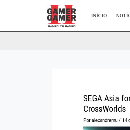
Ir
para
INÍCIO
NOTÍ
o
conteúdo
SEGA Asia for
CrossWorlds
Por
alexandremu
/
14 