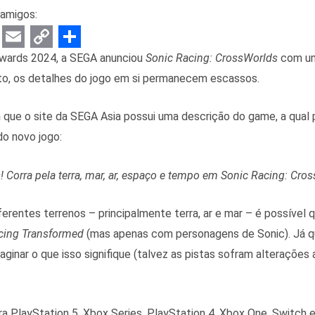
amigos:
E
C
S
wards 2024, a SEGA anunciou
Sonic Racing: CrossWorlds
com um 
m
o
h
to, os detalhes do jogo em si permanecem escassos.
a
p
a
m
que o site da SEGA Asia possui uma descrição do game, a qual 
i
y
r
o novo jogo:
l
L
e
i
 Corra pela terra, mar, ar, espaço e tempo em Sonic Racing: Cro
n
k
rentes terrenos – principalmente terra, ar e mar – é possível qu
acing Transformed
(mas apenas com personagens de Sonic). Já q
inar o que isso signifique (talvez as pistas sofram alterações a
ra PlayStation 5, Xbox Series, PlayStation 4, Xbox One, Switch 