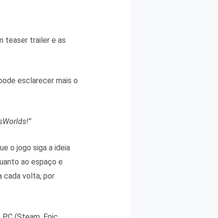
teaser trailer e as
pode esclarecer mais o
ssWorlds!”
e o jogo siga a ideia
uanto ao espaço e
 cada volta, por
e PC (Steam, Epic