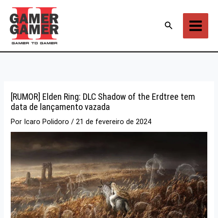
Ir
para
Pesquisar
o
conteúdo
[RUMOR] Elden Ring: DLC Shadow of the Erdtree tem
data de lançamento vazada
Por
Icaro Polidoro
/
21 de fevereiro de 2024