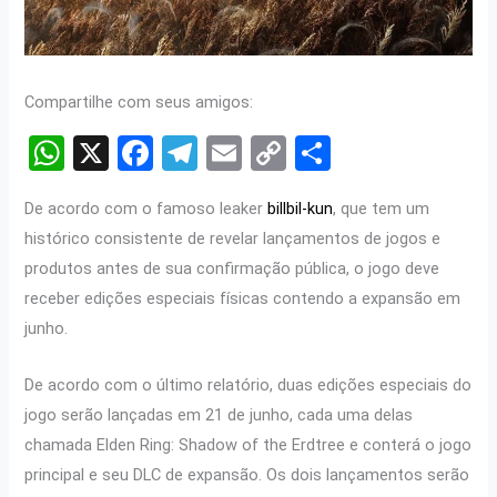
Compartilhe com seus amigos:
W
X
F
T
E
C
S
h
a
el
m
o
h
De acordo com o famoso leaker
billbil-kun
, que tem um
at
ce
e
ail
py
ar
histórico consistente de revelar lançamentos de jogos e
s
b
gr
Li
e
produtos antes de sua confirmação pública, o jogo deve
A
o
a
n
receber edições especiais físicas contendo a expansão em
p
o
m
k
junho.
p
k
De acordo com o último relatório, duas edições especiais do
jogo serão lançadas em 21 de junho, cada uma delas
chamada Elden Ring: Shadow of the Erdtree e conterá o jogo
principal e seu DLC de expansão. Os dois lançamentos serão