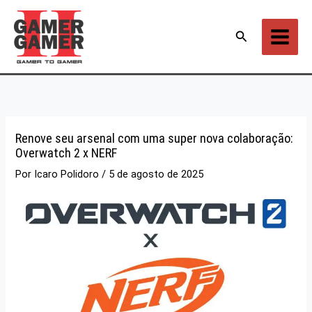
Ir
para
Pesquisar
o
conteúdo
Renove seu arsenal com uma super nova colaboração:
Overwatch 2 x NERF
Por
Icaro Polidoro
/
5 de agosto de 2025