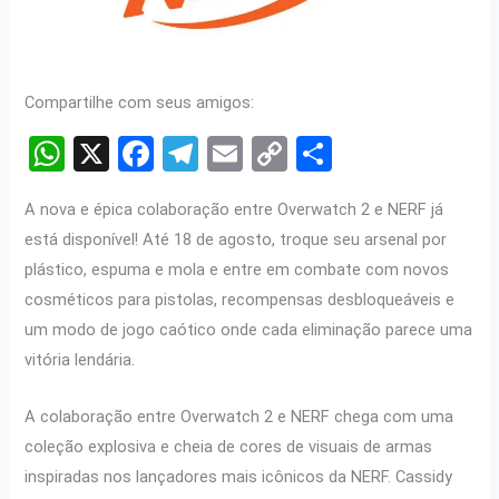
Compartilhe com seus amigos:
W
X
F
T
E
C
S
h
a
el
m
o
h
A nova e épica colaboração entre Overwatch 2 e NERF já
at
ce
e
ail
py
ar
está disponível! Até 18 de agosto, troque seu arsenal por
s
b
gr
Li
e
plástico, espuma e mola e entre em combate com novos
A
o
a
n
cosméticos para pistolas, recompensas desbloqueáveis e
p
o
m
k
um modo de jogo caótico onde cada eliminação parece uma
p
k
vitória lendária.
A colaboração entre Overwatch 2 e NERF chega com uma
coleção explosiva e cheia de cores de visuais de armas
inspiradas nos lançadores mais icônicos da NERF. Cassidy