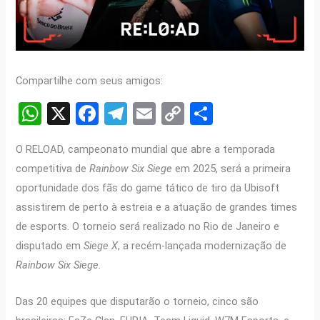
Compartilhe com seus amigos:
W
X
F
T
E
C
S
h
a
el
m
o
h
O RELOAD, campeonato mundial que abre a temporada
at
ce
e
ail
py
ar
competitiva de
Rainbow Six Siege
em 2025, será a primeira
s
b
gr
Li
e
oportunidade dos fãs do game tático de tiro da Ubisoft
A
o
a
n
assistirem de perto à estreia e a atuação de grandes times
p
o
m
k
de esports. O torneio será realizado no Rio de Janeiro e
p
k
disputado em
Siege X
, a recém-lançada modernização de
Rainbow Six Siege.
Das 20 equipes que disputarão o torneio, cinco são