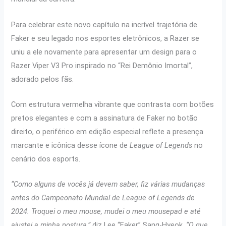
Para celebrar este novo capítulo na incrível trajetória de
Faker e seu legado nos esportes eletrônicos, a Razer se
uniu a ele novamente para apresentar um design para o
Razer Viper V3 Pro inspirado no “Rei Demônio Imortal”,
adorado pelos fãs.
Com estrutura vermelha vibrante que contrasta com botões
pretos elegantes e com a assinatura de Faker no botão
direito, o periférico em edição especial reflete a presença
marcante e icônica desse ícone de
League of Legends
no
cenário dos esports.
“Como alguns de vocês já devem saber, fiz várias mudanças
antes do Campeonato Mundial de League of Legends de
2024. Troquei o meu mouse, mudei o meu mousepad e até
ajustei a minha postura,”
diz Lee “Faker” Sang-Hyeok.
“O que