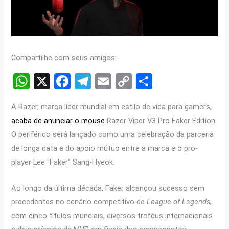
Compartilhe com seus amigos:
W
X
F
T
E
C
S
h
a
el
m
o
h
A Razer, marca líder mundial em estilo de vida para gamers,
at
ce
e
ail
py
ar
acaba de anunciar o mouse
Razer Viper V3 Pro Faker Edition.
s
b
gr
Li
e
O periférico será lançado como uma celebração da parceria
A
o
a
n
de longa data e do apoio mútuo entre a marca e o pro-
p
o
m
k
player Lee “Faker” Sang-Hyeok.
p
k
Ao longo da última década, Faker alcançou sucesso sem
precedentes no cenário competitivo de
League of Legends,
com cinco títulos mundiais, diversos troféus internacionais