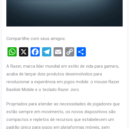
Compartilhe com seus amigos:
W
X
F
T
E
C
S
h
a
el
m
o
h
A Razer, marca líder mundial em estilo de vida para gamers,
at
ce
e
ail
py
ar
acaba de lançar dois produtos desenvolvidos para
s
b
gr
Li
e
revolucionar a experiência em jogos mobile: o mouse Razer
A
o
a
n
Basilisk Mobile e o teclado Razer Joro.
p
o
m
k
Projetados para atender as necessidades de jogadores que
p
k
estão sempre em movimento, os novos dispositivos são
compactos e repletos de recursos que estabelecem um
padrão único para jogos em plataformas móveis, sem