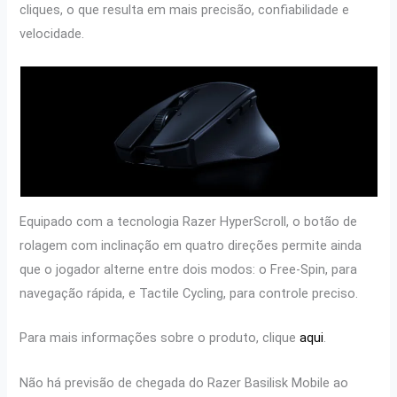
cliques, o que resulta em mais precisão, confiabilidade e
velocidade.
Equipado com a tecnologia Razer HyperScroll, o botão de
rolagem com inclinação em quatro direções permite ainda
que o jogador alterne entre dois modos: o Free-Spin, para
navegação rápida, e Tactile Cycling, para controle preciso.
Para mais informações sobre o produto, clique
aqui
.
Não há previsão de chegada do Razer Basilisk Mobile ao