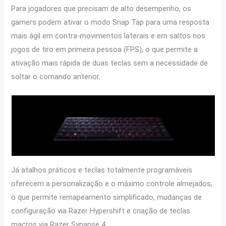
Para jogadores que precisam de alto desempenho, os
gamers podem ativar o modo Snap Tap para uma resposta
mais ágil em contra-movimentos laterais e em saltos nos
jogos de tiro em primeira pessoa (FPS), o que permite a
ativação mais rápida de duas teclas sem a necessidade de
soltar o comando anterior.
Já atalhos práticos e teclas totalmente programáveis
oferecem a personalização e o máximo controle almejados,
o que permite remapeamento simplificado, mudanças de
configuração via Razer Hypershift e criação de teclas
macros via Razer Synapse 4.