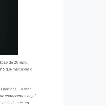
ição de 20 anos,
rito que marcaram o
s partidas — e essa
r que conhecemos hoje”
,
 é mais do que um