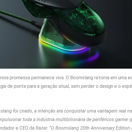
essa promessa permanece viva. O Boomslang retorna em uma ed
ia de ponta para a geração atual, sem perder o design e o espí
ang foi criado, a intenção era conquistar uma vantagem real na
impulsionar toda a indústria multibilionária de periféricos game
undador e CEO da Razer.
“O Boomslang 20th Anniversary Edition