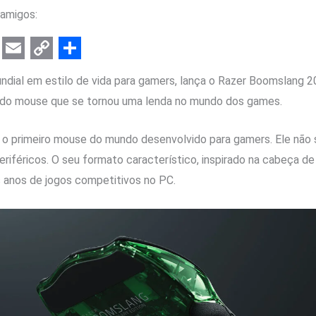
amigos:
E
C
S
undial em estilo de vida para gamers, lança o Razer Boomslang 20
m
o
h
 do mouse que se tornou uma lenda no mundo dos games.
a
p
a
i
y
r
 o primeiro mouse do mundo desenvolvido para gamers. Ele não
l
L
e
eriféricos. O seu formato característico, inspirado na cabeça de
i
 anos de jogos competitivos no PC.
n
k