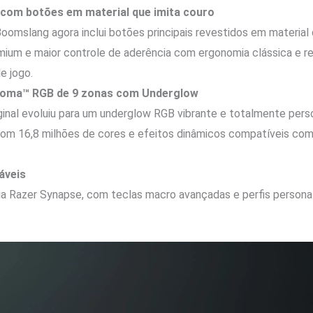
com botões em material que imita couro
Boomslang agora inclui botões principais revestidos em material 
ium e maior controle de aderência com ergonomia clássica e 
e jogo.
roma™ RGB de 9 zonas com Underglow
riginal evoluiu para um underglow RGB vibrante e totalmente pers
com 16,8 milhões de cores e efeitos dinâmicos compatíveis com
áveis
ia Razer Synapse, com teclas macro avançadas e perfis persona