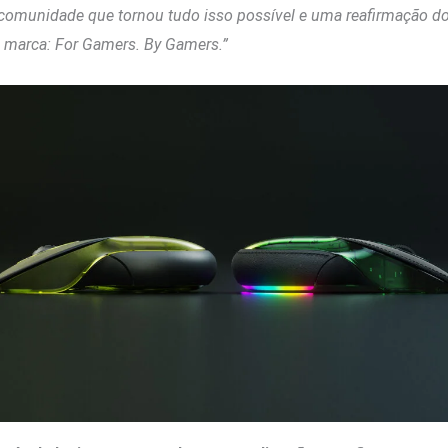
 comunidade que tornou tudo isso possível e uma reafirmação d
 marca: For Gamers. By Gamers.”