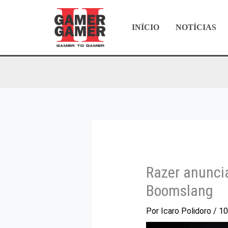
Ir
para
INÍCIO
NOTÍCIAS
o
conteúdo
Razer anunci
Boomslang
Por
Icaro Polidoro
/
10