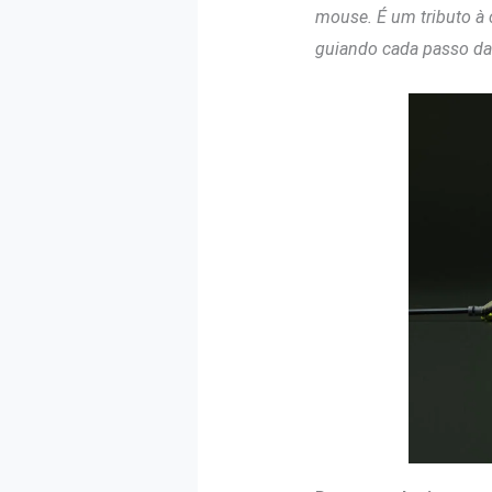
mouse. É um tributo à
guiando cada passo da