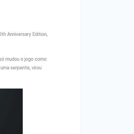
th Anniversary Edition,
 só mudou o jogo como
 uma serpente, virou