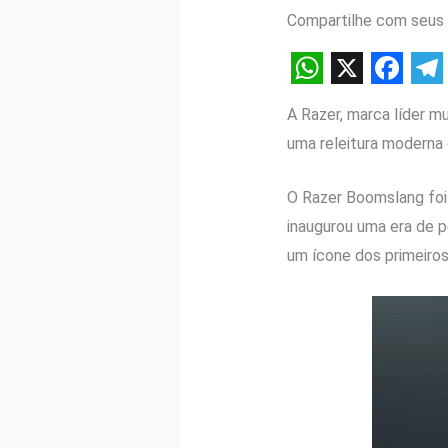
Compartilhe com seus 
W
X
F
T
A Razer, marca líder m
h
a
e
uma releitura moderna
a
c
l
t
e
e
O Razer Boomslang foi
s
b
g
inaugurou uma era de p
A
o
r
um ícone dos primeiros
p
o
a
p
k
m