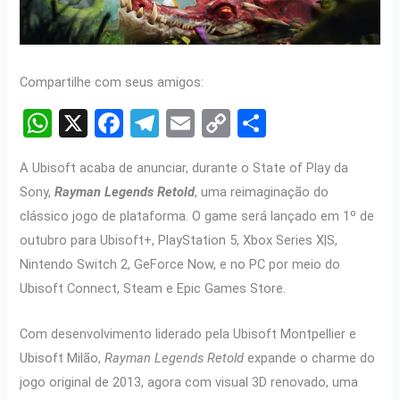
Compartilhe com seus amigos:
W
X
F
T
E
C
S
h
a
el
m
o
h
A Ubisoft acaba de anunciar, durante o State of Play da
at
ce
e
ail
py
ar
Sony,
Rayman Legends Retold
, uma reimaginação do
s
b
gr
Li
e
clássico jogo de plataforma. O game será lançado em 1º de
A
o
a
n
outubro para Ubisoft+, PlayStation 5, Xbox Series X|S,
p
o
m
k
Nintendo Switch 2, GeForce Now, e no PC por meio do
p
k
Ubisoft Connect, Steam e Epic Games Store.
Com desenvolvimento liderado pela Ubisoft Montpellier e
Ubisoft Milão,
Rayman Legends Retold
expande o charme do
jogo original de 2013, agora com visual 3D renovado, uma