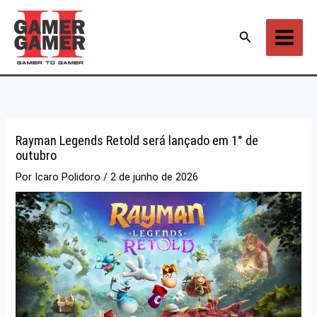
Ir
para
Pesquisar
o
conteúdo
Rayman Legends Retold será lançado em 1° de
outubro
Por
Icaro Polidoro
/
2 de junho de 2026