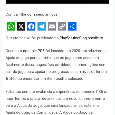
Compartilhe com seus amigos:
W
X
F
T
E
C
S
O texto abaixo foi publicado no
PlayStationBlog brasileiro.
h
a
e
m
o
h
a
c
l
a
p
a
Quando o
console PS5
foi lançado em 2020, introduzimos a
t
e
e
i
y
r
Ajuda do jogo para permitir que os jogadores acessem
facilmente dicas, sugestões ou vídeos de orientações sem
s
b
g
l
L
e
sair do jogo para ajudar no progresso de um nível, obter um
A
o
r
i
troféu ou encontrar um item oculto cobiçado.
p
o
a
n
p
k
m
k
Estamos sempre evoluindo a experiência do console PS5 e,
hoje, temos o prazer de anunciar um novo aprimoramento
para a Ajuda do Jogo, que será lançado ainda este ano:
Ajuda do Jogo da Comunidade. A Ajuda do Jogo da