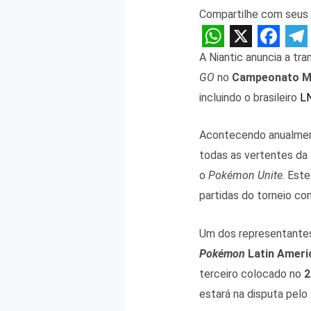
Compartilhe com seus 
W
X
F
T
A Niantic anuncia a tr
h
a
e
GO
no
Campeonato M
a
c
l
incluindo o brasileiro
L
t
e
e
Acontecendo anualmen
s
b
g
todas as vertentes da 
A
o
r
o
Pokémon Unite
. Est
p
o
a
partidas do torneio com
p
k
m
Um dos representantes
Pokémon
Latin Ameri
terceiro colocado no
2
estará na disputa pelo 