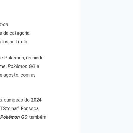
mon
es da categoria,
tos ao título.
de Pokémon, reunindo
ame,
Pokémon GO
e
de agosto, com as
zi, campeão do
2024
sTSteinar” Fonseca,
–
Pokémon GO
também