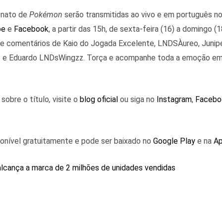
onato de
Pokémon
serão transmitidas ao vivo e em português nos
be
e
Facebook
, a partir das 15h, de sexta-feira (16) a domingo (1
 e comentários de Kaio do Jogada Excelente, LNDSÀureo, Junipe
ns e Eduardo LNDsWingzz. Torça e acompanhe toda a emoção em
sobre o título
,
visite o
blog oficial
ou siga no
Instagram
,
Facebo
onível gratuitamente e pode ser baixado no
Google Play
e na
Ap
alcança a marca de 2 milhões de unidades vendidas