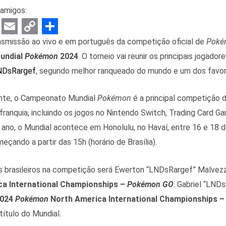
amigos:
E
C
S
ansmissão ao vivo e em português da competição oficial de
Poké
m
o
h
undial
Pokémon
2024
. O torneio vai reunir os principais jogador
a
p
a
NDsRargef
, segundo melhor ranqueado do mundo e um dos favori
i
y
r
te, o Campeonato Mundial
Pokémon
é a principal competição 
l
L
e
franquia, incluindo os jogos no Nintendo Switch, Trading Card G
i
e ano, o Mundial acontece em Honolulu, no Havaí, entre 16 e 18 
n
eçando a partir das 15h (horário de Brasília).
k
 brasileiros na competição será Ewerton “LNDsRargef” Malvez
ca International Championships –
Pokémon GO
. Gabriel “LND
024
Pokémon
North America International Championships 
título do Mundial.