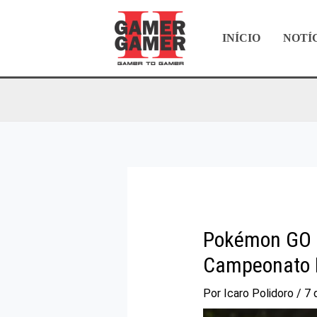
Ir
para
INÍCIO
NOTÍ
o
conteúdo
Pokémon GO a
Campeonato 
Por
Icaro Polidoro
/
7 