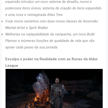
expansão introduz um novo sistema de desafio, novos e
poderosos itens únicos, sistema de criação de itens expandido
e uma nova e reimaginada Atlas Tree.
Forje novos caminhos com duas novas classes de Ascensão:
Martial Artist e Spirit Walker
Melhorias na replayabilidade da campanha, um novo Build
Planner e inúmeras funções de qualidade de vida que vão
apoiar cada passo da sua jornada.
Esculpa o poder na Realidade com as Runas da Aldur
League