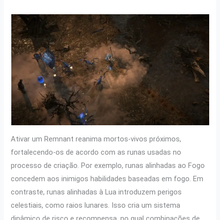
Ativar um Remnant reanima mortos-vivos próximos,
fortalecendo-os de acordo com as runas usadas no
processo de criação. Por exemplo, runas alinhadas ao Fogo
concedem aos inimigos habilidades baseadas em fogo. Em
contraste, runas alinhadas à Lua introduzem perigos
celestiais, como raios lunares. Isso cria um sistema
dinâmico de risco e recompensa, no qual combinações de