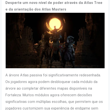
Desperte um novo nível de poder através da Atlas Tree
e da orientação dos Atlas Masters
A árvore Atlas passiva foi significativamente redesenhada.
Os jogadores agora podem desbloquear cada módulo da
árvore ao completar diferentes mapas disponíveis na
Fortaleza. Muitos módulos agora oferecem decisões
significativas com múltiplas escolhas, que permitem que os
jogadores customizem sua experiência de endgame sem