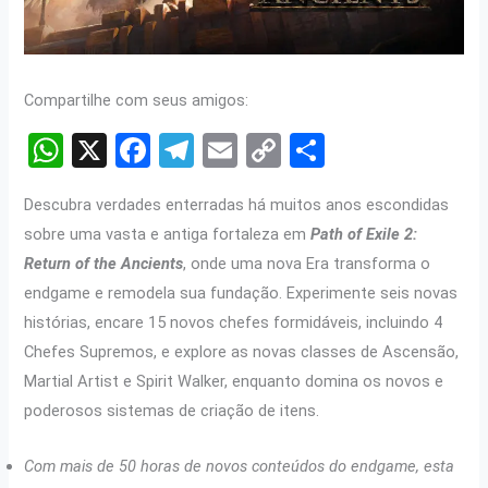
Compartilhe com seus amigos:
W
X
F
T
E
C
S
h
a
el
m
o
h
Descubra verdades enterradas há muitos anos escondidas
at
ce
e
ail
py
ar
sobre uma vasta e antiga fortaleza em
Path of Exile 2:
s
b
gr
Li
e
Return of the Ancients
, onde uma nova Era transforma o
A
o
a
n
endgame e remodela sua fundação.
Experimente seis novas
p
o
m
k
histórias, encare 15 novos chefes formidáveis, incluindo 4
p
k
Chefes Supremos, e explore as novas classes de Ascensão,
Martial Artist e Spirit Walker, enquanto domina os novos e
poderosos sistemas de criação de itens.
Com mais de 50 horas de novos conteúdos do endgame, esta