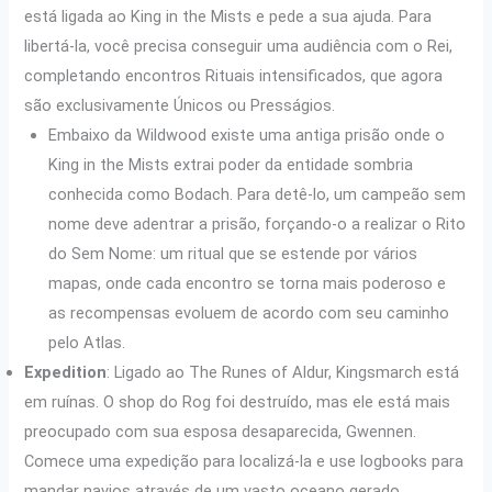
está ligada ao King in the Mists e pede a sua ajuda. Para
libertá-la, você precisa conseguir uma audiência com o Rei,
completando encontros Rituais intensificados, que agora
são exclusivamente Únicos ou Presságios.
Embaixo da Wildwood existe uma antiga prisão onde o
King in the Mists extrai poder da entidade sombria
conhecida como Bodach. Para detê-lo, um campeão sem
nome deve adentrar a prisão, forçando-o a realizar o Rito
do Sem Nome: um ritual que se estende por vários
mapas, onde cada encontro se torna mais poderoso e
as recompensas evoluem de acordo com seu caminho
pelo Atlas.
Expedition
: Ligado ao The Runes of Aldur, Kingsmarch está
em ruínas. O shop do Rog foi destruído, mas ele está mais
preocupado com sua esposa desaparecida, Gwennen.
Comece uma expedição para localizá-la e use logbooks para
mandar navios através de um vasto oceano gerado