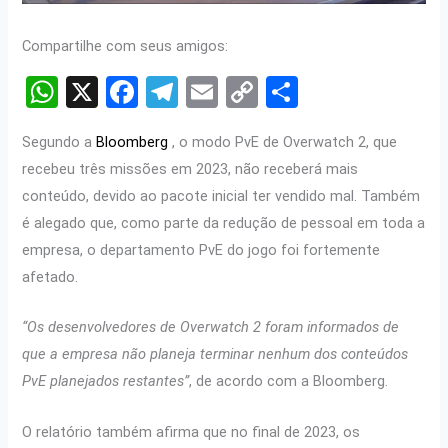
Compartilhe com seus amigos:
W
X
F
T
E
C
S
h
a
el
m
o
h
Segundo a
Bloomberg
, o modo PvE de Overwatch 2, que
at
ce
e
ail
py
ar
recebeu três missões em 2023, não receberá mais
s
b
gr
Li
e
conteúdo, devido ao pacote inicial ter vendido mal. Também
A
o
a
n
é alegado que, como parte da redução de pessoal em toda a
p
o
m
k
empresa, o departamento PvE do jogo foi fortemente
p
k
afetado.
“Os desenvolvedores de Overwatch 2 foram informados de
que a empresa não planeja terminar nenhum dos conteúdos
PvE planejados restantes”
, de acordo com a Bloomberg.
O relatório também afirma que no final de 2023, os