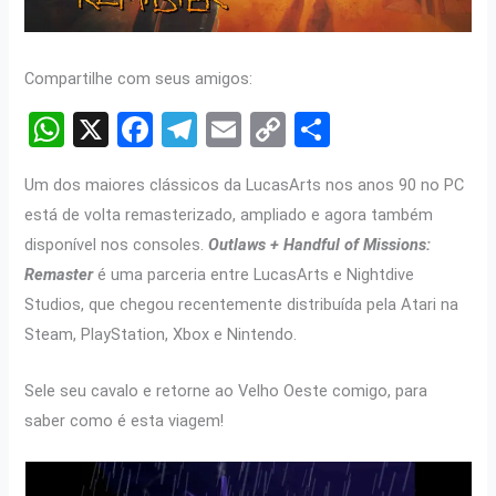
Compartilhe com seus amigos:
W
X
F
T
E
C
S
h
a
el
m
o
h
Um dos maiores clássicos da LucasArts nos anos 90 no PC
at
ce
e
ail
py
ar
está de volta remasterizado, ampliado e agora também
s
b
gr
Li
e
disponível nos consoles.
Outlaws + Handful of Missions:
A
o
a
n
Remaster
é uma parceria entre LucasArts e Nightdive
p
o
m
k
Studios, que chegou recentemente distribuída pela Atari na
p
k
Steam, PlayStation, Xbox e Nintendo.
Sele seu cavalo e retorne ao Velho Oeste comigo, para
saber como é esta viagem!