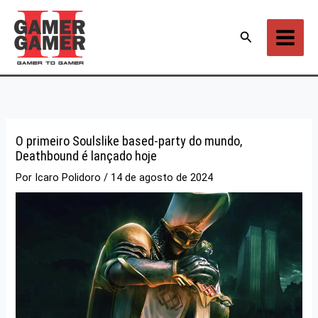
Ir
para
Pesquisar
o
conteúdo
O primeiro Soulslike based-party do mundo,
Deathbound é lançado hoje
Por
Icaro Polidoro
/
14 de agosto de 2024