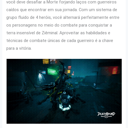
você deve desafiar a Morte forjando laços com guerreiros
caídos que encontrar em sua jornada. Com um sistema de
grupo fluido de 4 heróis, você alternará perfeitamente entre
os personagens no meio do combate para conquistar a
terra insensível de Ziêminal. Aproveitar as habilidades e
técnicas de combate únicas de cada guerreiro é a chave
para a vitória.