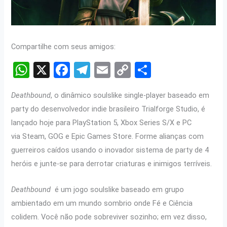
Compartilhe com seus amigos:
W
X
F
T
E
C
S
h
a
el
m
o
h
Deathbound
, o dinâmico soulslike single-player baseado em
at
ce
e
ail
py
ar
party do desenvolvedor indie brasileiro Trialforge Studio, é
s
b
gr
Li
e
lançado hoje para PlayStation 5, Xbox Series S/X e PC
A
o
a
n
via Steam, GOG e Epic Games Store. Forme alianças com
p
o
m
k
guerreiros caídos usando o inovador sistema de party de 4
p
k
heróis e junte-se para derrotar criaturas e inimigos terríveis.
Deathbound
é um jogo soulslike baseado em grupo
ambientado em um mundo sombrio onde Fé e Ciência
colidem. Você não pode sobreviver sozinho; em vez disso,