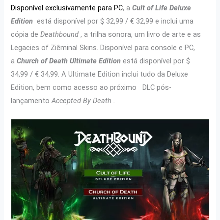
Disponível exclusivamente para PC
, a
Cult of Life Deluxe
Edition
está disponível por $ 32,99 / € 32,99 e inclui uma
cópia de
Deathbound
, a trilha sonora, um livro de arte e as
Legacies of Ziêminal Skins. Disponível para console e PC,
a
Church of Death Ultimate Edition
está disponível por $
34,99 / € 34,99. A Ultimate Edition inclui tudo da Deluxe
Edition, bem como acesso ao próximo DLC pós-
lançamento
Accepted By Death .