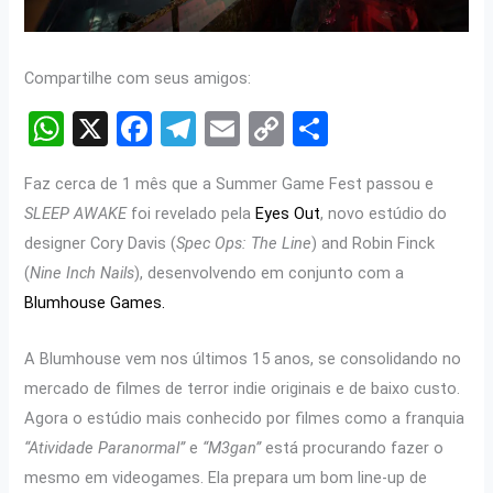
Compartilhe com seus amigos:
W
X
F
T
E
C
S
h
a
el
m
o
h
Faz cerca de 1 mês que a Summer Game Fest passou e
at
ce
e
ail
py
ar
SLEEP AWAKE
foi revelado pela
Eyes Out
, novo estúdio do
s
b
gr
Li
e
designer Cory Davis (
Spec Ops: The Line
) and Robin Finck
A
o
a
n
(
Nine Inch Nails
), desenvolvendo em conjunto com a
p
o
m
k
Blumhouse Games.
p
k
A Blumhouse vem nos últimos 15 anos, se consolidando no
mercado de filmes de terror indie originais e de baixo custo.
Agora o estúdio mais conhecido por filmes como a franquia
“Atividade Paranormal”
e
“M3gan”
está procurando fazer o
mesmo em videogames. Ela prepara um bom line-up de