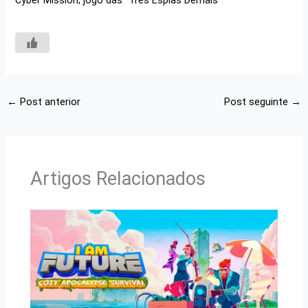
Cyber Mission; jogo das “Três Espiãs Demais”
←
Post anterior
Post seguinte
→
Artigos Relacionados