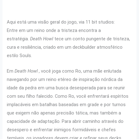
Aqui está uma visão geral do jogo, via 11 bit studios:
Entre em um reino onde a tristeza encontra a
estratégia.
Death Howl
tece um conto pungente de tristeza,
cura e resiliência, criado em um deckbuilder atmosférico
estilo Souls.
Em
Death Howl
, você joga como Ro, uma mãe enlutada
navegando por um reino etéreo de inspiração nórdica da
idade da pedra em uma busca desesperada para se reunir
com seu filho falecido. Como Ro, você enfrentará espíritos
implacáveis ​​em batalhas baseadas em grade e por turnos
que exigem não apenas precisão tática, mas também a
capacidade de adaptação. Para abrir caminho através do
desespero e enfrentar inimigos formidáveis ​​e chefes
temíveis, os jogadores devem criar e refinar seus decks.