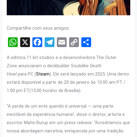
Compartilhe com seus amigos:
W
X
F
T
E
C
S
h
a
el
m
o
h
A editora 11 bit studios e a desenvolvedora The Outer
at
ce
e
ail
py
ar
Zone anunciaram o deckbuilder Soulslike
Death
s
b
gr
Li
e
Howl
para PC (
Steam
). Ele será lançado em 2025. Uma demo
A
o
a
n
estará disponível a partir de 20 de janeiro às 10:00 am PT /
p
o
m
k
1:00 pm ET(15:00 horário de Brasília).
p
k
“A perda de um ente querido é universal — uma parte
inevitável da experiência humana”, disse o diretor, artista e
escritor Malte Burup em um press release. “Acreditamos que
nossa abordagem narrativa, enriquecida por uma tradição