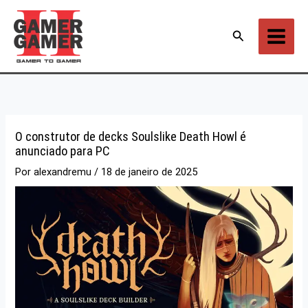
Ir
para
Pesquisar
o
conteúdo
O construtor de decks Soulslike Death Howl é
anunciado para PC
Por
alexandremu
/
18 de janeiro de 2025