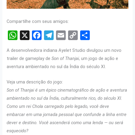
Compartilhe com seus amigos:
W
X
F
T
E
C
S
h
a
el
m
o
h
A desenvolvedora indiana Ayelet Studio divulgou um novo
at
ce
e
ail
py
ar
trailer de gameplay de
Son of Thanjai
, um jogo de ação e
s
b
gr
Li
e
aventura ambientado no sul da Índia do século XI.
A
o
a
n
p
o
m
k
Veja uma descrição do jogo:
Son of Thanjai é um épico cinematográfico de ação e aventura
p
k
ambientado no sul da Índia, culturalmente rico, do século XI.
Como um rei Chola carregado pelo legado, você deve
embarcar em uma jornada pessoal que confunde a linha entre
dever e destino. Você ascenderá como uma lenda — ou será
esquecido?