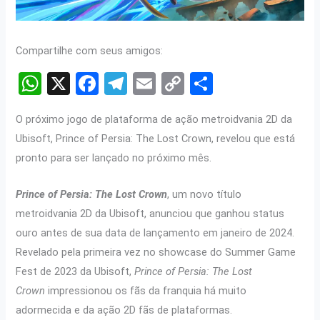
Compartilhe com seus amigos:
W
X
F
T
E
C
S
h
a
el
m
o
h
O próximo jogo de plataforma de ação metroidvania 2D da
at
ce
e
ail
py
ar
Ubisoft, Prince of Persia: The Lost Crown, revelou que está
s
b
gr
Li
e
pronto para ser lançado no próximo mês.
A
o
a
n
p
o
m
k
Prince of Persia: The Lost Crown
, um novo título
metroidvania 2D da Ubisoft, anunciou que ganhou status
p
k
ouro antes de sua data de lançamento em janeiro de 2024.
Revelado pela primeira vez no showcase do Summer Game
Fest de 2023 da Ubisoft,
Prince of Persia: The Lost
Crown
impressionou os fãs da franquia há muito
adormecida e da ação 2D fãs de plataformas.