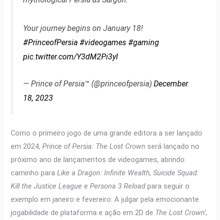
Your journey begins on January 18!
#PrinceofPersia
#videogames
#gaming
pic.twitter.com/Y3dM2Pi3yI
— Prince of Persia™ (@princeofpersia)
December
18, 2023
Como o primeiro jogo de uma grande editora a ser lançado
em 2024,
Prince of Persia: The Lost Crown
será lançado no
próximo ano de lançamentos de videogames, abrindo
caminho para
Like a Dragon: Infinite Wealth, Suicide Squad:
Kill the Justice League
e
Persona 3 Reload
para seguir o
exemplo em janeiro e fevereiro. A julgar pela emocionante
jogabilidade de plataforma e ação em 2D de
The Lost Crown’
,