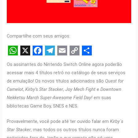
Compartilhe com seus amigos:
W
X
F
T
E
C
S
Os assinantes do Nintendo Switch Online agora poderão
h
a
e
m
o
h
acessar mais 4 títulos retrô no catálogo de seus serviços
a
c
l
a
p
a
de emulação! Os novos títulos adicionados são
Quest for
t
e
e
i
y
r
Camelot
,
Kirby’s Star Stacker
,
Joy Mech Fight
e
Downtown
s
b
g
l
L
e
Nekketsu March Super-Awesome Field Day!
em suas
bibliotecas Game Boy, SNES e NES.
A
o
r
i
p
o
a
n
Provavelmente, você pode até ter ouvido falar em
Kirby´s
p
k
m
k
Star Stacker
, mas todos os outros títulos nunca foram