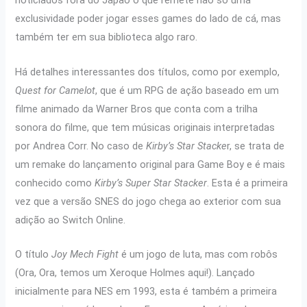
noticiados fora do Japão o que remete não só uma
exclusividade poder jogar esses games do lado de cá, mas
também ter em sua biblioteca algo raro.
Há detalhes interessantes dos títulos, como por exemplo,
Quest for Camelot
, que é um RPG de ação baseado em um
filme animado da Warner Bros que conta com a trilha
sonora do filme, que tem músicas originais interpretadas
por Andrea Corr. No caso de
Kirby’s Star Stacke
r, se trata de
um remake do lançamento original para Game Boy e é mais
conhecido como
Kirby’s Super Star Stacker
. Esta é a primeira
vez que a versão SNES do jogo chega ao exterior com sua
adição ao Switch Online.
O título
Joy Mech Fight
é um jogo de luta, mas com robôs
(Ora, Ora, temos um Xeroque Holmes aqui!). Lançado
inicialmente para NES em 1993, esta é também a primeira