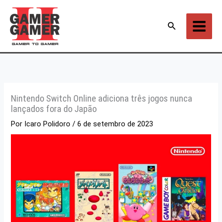
Ir
para
Pesquisar
o
conteúdo
Nintendo Switch Online adiciona três jogos nunca
lançados fora do Japão
Por
Icaro Polidoro
/
6 de setembro de 2023