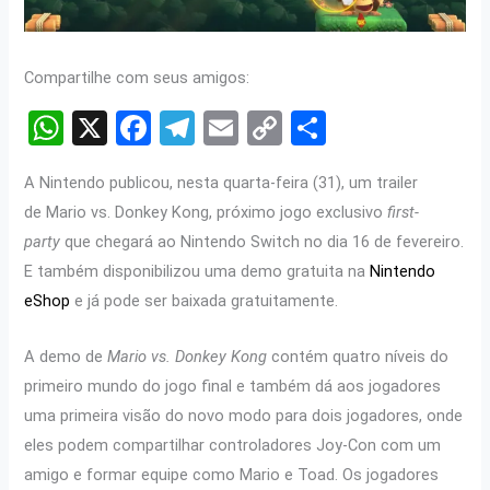
Compartilhe com seus amigos:
W
X
F
T
E
C
S
h
a
el
m
o
h
A Nintendo publicou, nesta quarta-feira (31), um trailer
at
ce
e
ail
py
ar
de Mario vs. Donkey Kong, próximo jogo exclusivo
first-
s
b
gr
Li
e
party
que chegará ao Nintendo Switch no dia 16 de fevereiro.
A
o
a
n
E também disponibilizou uma demo gratuita na
Nintendo
p
o
m
k
eShop
e já pode ser baixada gratuitamente.
p
k
A demo de
Mario vs. Donkey Kong
contém quatro níveis do
primeiro mundo do jogo final e também dá aos jogadores
uma primeira visão do novo modo para dois jogadores, onde
eles podem compartilhar controladores Joy-Con com um
amigo e formar equipe como Mario e Toad. Os jogadores