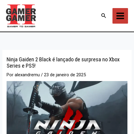
Ir
para
Pesquisar
o
conteúdo
Ninja Gaiden 2 Black é lançado de surpresa no Xbox
Series e PS5!
Por
alexandremu
/
23 de janeiro de 2025