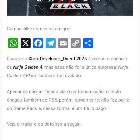
Compartilhe com seus amigos:
W
X
F
T
E
C
S
h
a
el
m
o
h
Durante o
Xbox Developer_Direct 2025
, tivemos o anúncio
at
ce
e
ail
py
ar
de
Ninja Gaiden 4
, mas essa não foi a única surpresa:
Ninja
s
b
gr
Li
e
Gaiden 2 Black
também foi revelado.
A
o
a
n
p
o
m
k
Apesar de não ter ficado claro na transmissão, o título
chegou também ao PS5, porém, obviamente, não faz parte
p
k
do Game Pass e, dessa forma, é um título pago.
Veja o trailer e os detalhes a seguir: