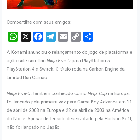
Compartilhe com seus amigos:
W
X
F
T
E
C
S
h
a
el
m
o
h
A Konami anunciou o relançamento do jogo de plataforma e
at
ce
e
ail
py
ar
ação side-scrolling
Ninja Five-O
para PlayStation 5,
s
b
gr
Li
e
PlayStation 4 e Switch. O título roda na Carbon Engine da
A
o
a
n
Limited Run Games.
p
o
m
k
Ninja Five-O
, também conhecido como
Ninja Cop
na Europa,
p
k
foi lançado pela primeira vez para Game Boy Advance em 11
de abril de 2003 na Europa e 22 de abril de 2003 na América
do Norte. Apesar de ter sido desenvolvido pela Hudson Soft,
não foi lançado no Japão.