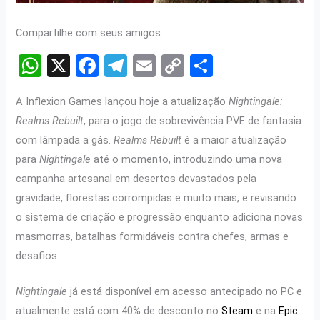
Compartilhe com seus amigos:
W
X
F
T
E
C
S
h
a
el
m
o
h
A Inflexion Games lançou hoje a atualização
Nightingale:
at
ce
e
ail
py
ar
Realms Rebuilt
, para o jogo de sobrevivência PVE de fantasia
s
b
gr
Li
e
com lâmpada a gás.
Realms Rebuilt
é a maior atualização
A
o
a
n
para
Nightingale
até o momento, introduzindo uma nova
p
o
m
k
campanha artesanal em desertos devastados pela
p
k
gravidade, florestas corrompidas e muito mais, e revisando
o sistema de criação e progressão enquanto adiciona novas
masmorras, batalhas formidáveis ​​contra chefes, armas e
desafios.
Nightingale
já está disponível em acesso antecipado no PC e
atualmente está com 40% de desconto no
Steam
e na
Epic