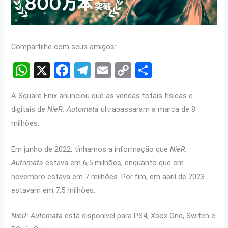
Compartilhe com seus amigos:
W
X
F
T
E
C
S
h
a
el
m
o
h
A Square Enix anunciou que as vendas totais físicas e
at
ce
e
ail
py
ar
digitais de
NieR: Automata
ultrapassaram a marca de 8
s
b
gr
Li
e
milhões.
A
o
a
n
p
o
m
k
Em junho de 2022, tínhamos a informação que
NieR:
Automata
estava em 6,5 milhões, enquanto que em
p
k
novembro estava em 7 milhões. Por fim, em abril de 2023
estavam em 7,5 milhões.
NieR: Automata
está disponível para PS4, Xbox One, Switch e