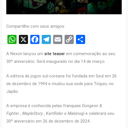
Compartilhe com seus amigos:
W
X
F
T
E
C
S
h
a
el
m
o
h
A Nexon lançou um
site teaser
em comemoração ao seu
at
ce
e
ail
py
ar
30º aniversário. Será inaugurado no dia 14 de março.
s
b
gr
Li
e
A
o
a
n
A editora de jogos sul-coreana foi fundada em Seul em 26
p
o
m
k
de dezembro de 1994 e mudou sua sede para Tóquio, no
Japão.
p
k
A empresa é conhecida pelas franquias
Dungeon &
Fighter
,
MapleStory
,
KartRider
e
Mabinogi
e celebrará seu
30º aniversário em 26 de dezembro de 2024.