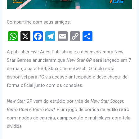
Compartilhe com seus amigos:
W
X
F
T
E
C
S
h
a
el
m
o
h
A publisher Five Aces Publishing e a desenvolvedora New
at
ce
e
ail
py
ar
Star Games anunciaram que
New Star GP
será lançado em 7
s
b
gr
Li
e
de março para PS4, Xbox One e Switch. O título está
A
o
a
n
disponível para PC via acesso antecipado e deve chegar de
p
o
m
k
forma oficial junto com os consoles.
p
k
New Star GP
vem do estúdio por trás de
New Star Soccer,
Retro Goal
e
Retro Bowl
. É um jogo de corrida de estilo retrô
com modos de carreira, campeonato e multiplayer com tela
dividida.