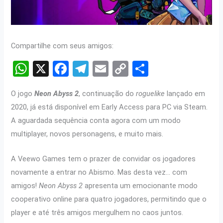
Compartilhe com seus amigos:
W
X
F
T
E
C
S
h
a
el
m
o
h
O jogo
Neon Abyss 2
, continuação do
roguelike
lançado em
at
ce
e
ail
py
ar
2020, já está disponível em Early Access para PC via Steam.
s
b
gr
Li
e
A aguardada sequência conta agora com um modo
A
o
a
n
multiplayer, novos personagens, e muito mais.
p
o
m
k
A Veewo Games tem o prazer de convidar os jogadores
p
k
novamente a entrar no Abismo. Mas desta vez… com
amigos!
Neon Abyss 2
apresenta um emocionante modo
cooperativo online para quatro jogadores, permitindo que o
player e até três amigos mergulhem no caos juntos.