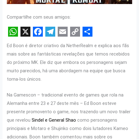
Compartilhe com seus amigos:
W
X
F
T
E
C
S
Ed Boon é diretor criativo da NetherRealm e explica aos fãs
h
a
e
m
o
h
mais sobre as fantásticas revelações que temos recebidos
a
c
l
a
p
a
do próximo MK. Ele diz que embora os personagens sejam
t
e
e
i
y
r
muito parecidos, há uma abordagem na equipe que busca
s
b
g
l
L
e
torna-los únicos.
A
o
r
i
Na Gamescon – tradicional evento de games que rola na
p
o
a
n
Alemanha entre 23 e 27 deste mês – Ed Boon esteve
p
k
m
k
presente promovento o game, nos trazendo um novo trailer
que revelou
Sindel e General Shao
como personagens
principais e Motaro e Shujinko como dois lutadores Kameo
adicionais. Boon também comentou mais sobre os