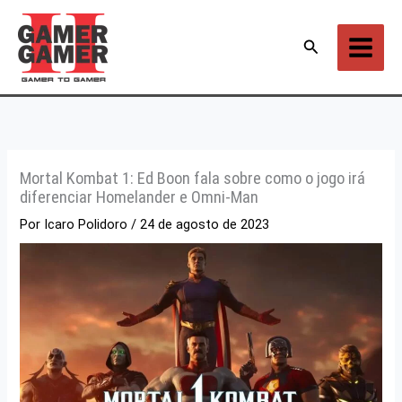
Ir
para
Pesquisar
o
conteúdo
Mortal Kombat 1: Ed Boon fala sobre como o jogo irá
diferenciar Homelander e Omni-Man
Por
Icaro Polidoro
/
24 de agosto de 2023