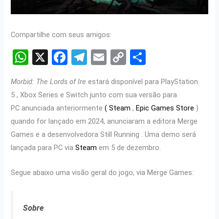
Compartilhe com seus amigos:
W
X
F
T
E
C
S
h
a
el
m
o
h
Morbid: The Lords of Ire
estará disponível para PlayStation
at
ce
e
ail
py
ar
5 , Xbox Series e Switch junto com sua versão para
s
b
gr
Li
e
PC anunciada anteriormente
( Steam
,
Epic Games Store
)
A
o
a
n
quando for lançado em 2024, anunciaram a editora Merge
p
o
m
k
Games e a desenvolvedora Still Running . Uma demo será
p
k
lançada para PC via
Steam
em 5 de dezembro.
Segue abaixo uma visão geral do jogo, via Merge Games:
Sobre