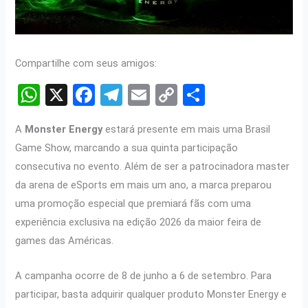
Compartilhe com seus amigos:
W
X
F
T
E
C
S
h
a
el
m
o
h
A
Monster Energy
estará presente em mais uma Brasil
at
ce
e
ail
py
ar
Game Show, marcando a sua quinta participação
s
b
gr
Li
e
consecutiva no evento. Além de ser a patrocinadora master
A
o
a
n
da arena de eSports em mais um ano, a marca preparou
p
o
m
k
uma promoção especial que premiará fãs com uma
p
k
experiência exclusiva na edição 2026 da maior feira de
games das Américas.
A campanha ocorre de 8 de junho a 6 de setembro. Para
participar, basta adquirir qualquer produto Monster Energy e