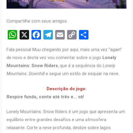
Compartilhe com seus amigos:
W
X
F
T
E
C
S
h
a
el
m
o
h
Fala pessoal Muu chegando por aqui, mais uma vez “again”
at
ce
e
ail
py
ar
de novo e desta vez vou comentar sobre o jogo
Lonely
s
b
gr
Li
e
Mountains: Snow Riders
, que é a sequência do
Lonely
A
o
a
n
Mountains: Downhill
e segue um estilo de esquiar na neve.
p
o
m
k
Descrição do jogo:
p
k
Respire fundo, conte até três e… vá!
Lonely Mountains: Snow Riders é um jogo que apresenta um
equilíbrio entre grandes desafios e uma atmosfera
relaxante. Corte a neve profunda, deslize sobre lagos