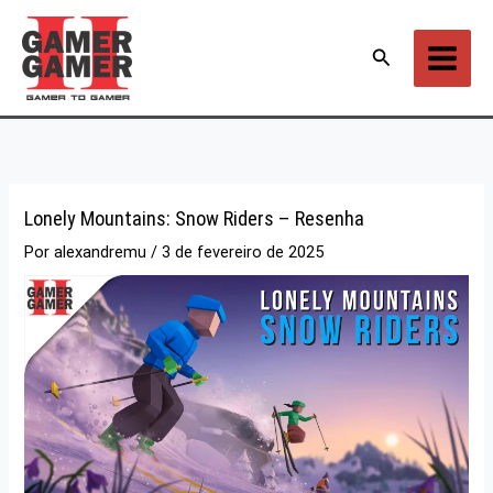
Ir
para
Pesquisar
o
conteúdo
Lonely Mountains: Snow Riders – Resenha
Por
alexandremu
/
3 de fevereiro de 2025