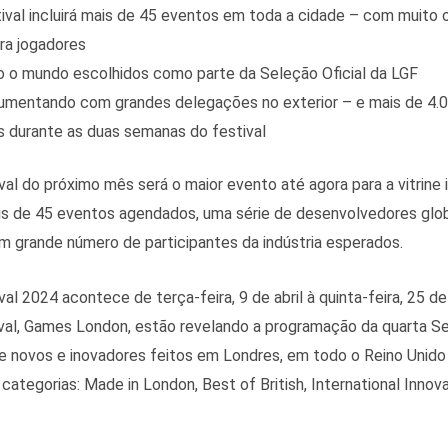
l
L
e
val incluirá mais de 45 eventos em toda a cidade – com muito o
i
ara jogadores
n
o o mundo escolhidos como parte da Seleção Oficial da LGF
aumentando com grandes delegações no exterior – e mais de 4.0
k
s durante as duas semanas do festival
l do próximo mês será o maior evento até agora para a vitrine 
 de 45 eventos agendados, uma série de desenvolvedores glob
um grande número de participantes da indústria esperados.
 2024 acontece de terça-feira, 9 de abril à quinta-feira, 25 de a
val, Games London, estão revelando a programação da quarta Sel
ie novos e inovadores feitos em Londres, em todo o Reino Unid
categorias: Made in London, Best of British, International Inn