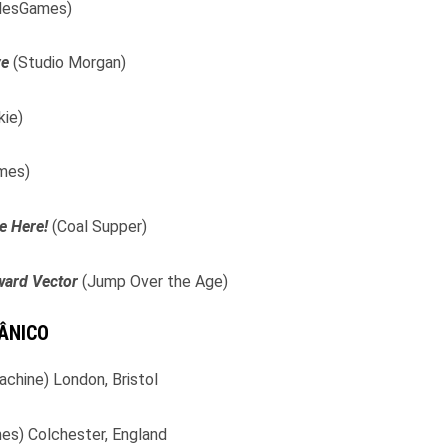
lesGames)
ve
(Studio Morgan)
kie)
mes)
e Here!
(Coal Supper)
rward Vector
(Jump Over the Age)
ÂNICO
chine) London, Bristol
es) Colchester, England