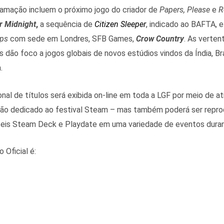
amação incluem o próximo jogo do criador de
Papers, Please
e
R
r Midnight
,
a sequência de
Citizen Sleeper
, indicado ao BAFTA, 
ips
com sede em Londres, SFB Games,
Crow Country
. As verte
s dão foco a jogos globais de novos estúdios vindos da Índia, Brasi
.
onal de títulos será exibida on-line em toda a LGF por meio de 
ão dedicado ao festival Steam – mas também poderá ser repr
áteis Steam Deck e Playdate em uma variedade de eventos dura
 Oficial é: