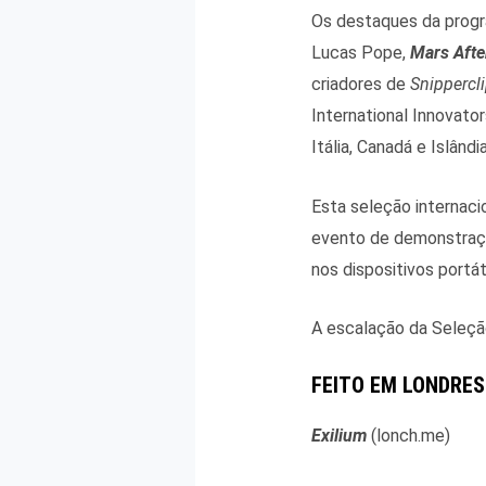
Os destaques da progr
Lucas Pope,
Mars Afte
criadores de
Snippercl
International Innovator
Itália, Canadá e Islândia
Esta seleção internaci
evento de demonstraç
nos dispositivos port
A escalação da Seleção
FEITO EM LONDRES
Exilium
(lonch.me)