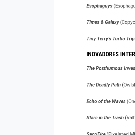
Esophaguys
(Esophagu
Times & Galaxy
(Copyc
Tiny Terry’s Turbo Trip
INOVADORES INTE
The Posthumous Invest
The Deadly Path
(Owls
Echo of the Waves
(On
Stars in the Trash
(Val
SacriFire
(Pixelated M