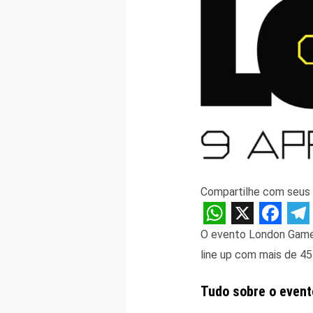
Compartilhe com seus 
W
X
F
T
O evento London Games 
h
a
e
line up com mais de 4
a
c
l
Tudo sobre o event
t
e
e