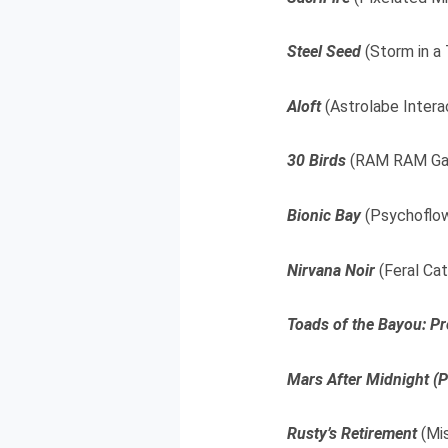
Steel Seed
(Storm in a
Aloft
(Astrolabe Intera
30 Birds
(RAM RAM Gam
Bionic Bay
(Psychoflow
Nirvana Noir
(Feral Ca
Toads of the Bayou: P
Mars After Midnight (P
Rusty’s Retirement
(Mi