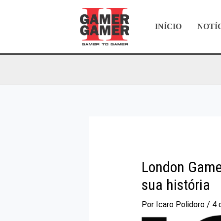
Ir
para
INÍCIO
NOTÍ
o
conteúdo
London Games
sua história
Por
Icaro Polidoro
/
4 