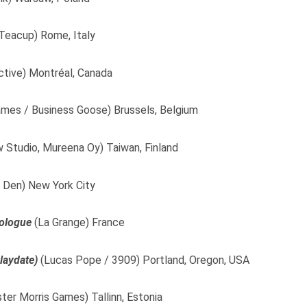
 Teacup) Rome, Italy
ctive) Montréal, Canada
es / Business Goose) Brussels, Belgium
 Studio, Mureena Oy) Taiwan, Finland
t Den) New York City
rologue
(La Grange) France
laydate)
(Lucas Pope / 3909) Portland, Oregon, USA
ster Morris Games) Tallinn, Estonia