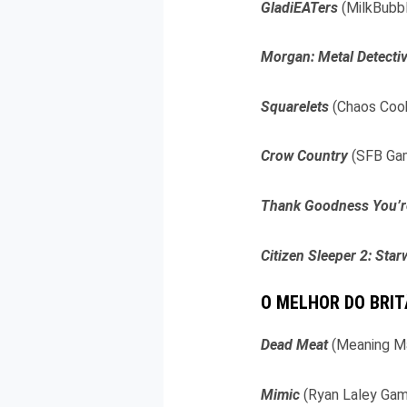
GladiEATers
(MilkBubb
Morgan: Metal Detecti
Squarelets
(Chaos Coo
Crow Country
(SFB Ga
Thank Goodness You’r
Citizen Sleeper 2: Sta
O MELHOR DO BRIT
Dead Meat
(Meaning Ma
Mimic
(Ryan Laley Gam