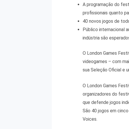
s
b
g
A programação do festi
A
o
r
profissionais quanto p
p
o
a
40 novos jogos de tod
Público internacional 
p
k
m
indústria são esperado
O London Games Festiva
videogames – com mais
sua Seleção Oficial e 
O London Games Festival
organizadores do festi
que defende jogos ind
São 40 jogos em cinco 
Voices.