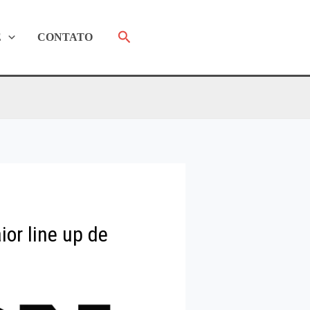
Pesquisar
E
CONTATO
or line up de