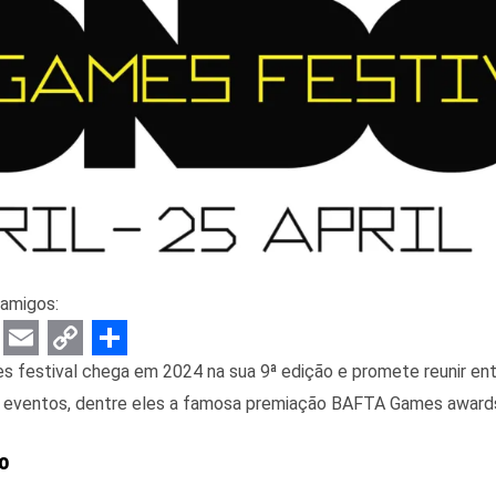
amigos:
E
C
S
festival chega em 2024 na sua 9ª edição e promete reunir entr
m
o
h
5 eventos, dentre eles a famosa premiação BAFTA Games awards
a
p
a
o
i
y
r