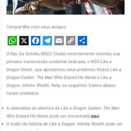
Compartilhe com seus amigos:
W
X
F
T
E
C
S
O Ryu Ga Gotoku (RGG) Studio recentemente concluiu sua
h
a
e
m
o
h
primeira transmissão ocidental dedicada, o
RGG Like a
a
c
l
a
p
a
Dragon Direct
, que apresentou seus próximos títulos
Like a
t
e
e
i
y
r
Dragon Gaiden: The Man Who Erased His Name
e
Like a
s
b
g
l
L
e
Dragon: Infinite Wealth
. Nela, os seguintes trailers abaixo
foram revelados:
A
o
r
i
p
o
a
n
A
cinemática de abertura de Like a Dragon Gaiden: The Man
p
k
m
k
Who Erased His Name
pode ser encontrada
aqui.
O
trailer da história de Like a Dragon: Infinite Wealth
pode ser