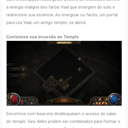
a energia maligna dos faróis Vaal que emergem do solo e
redirecione sua essência. Ao energizar os faróis, um portal
para Lira Vaal, um antigo templo, se abrirá.
Customize sua incursão ao Templo
Encontros com beacons desbloqueiam o acesso às salas
do templo. Seis deles podem ser combinados para formar o