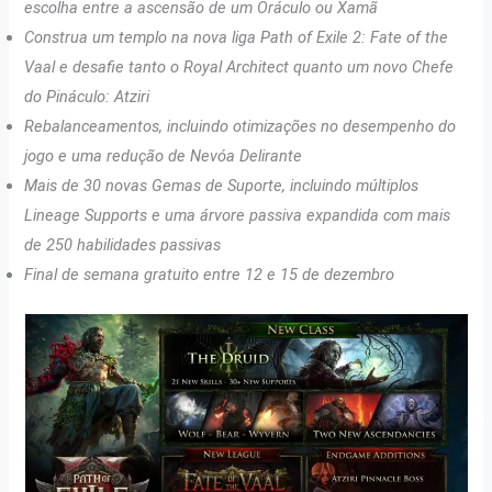
escolha entre a ascensão de um Oráculo ou Xamã
Construa um templo na nova liga Path of Exile 2: Fate of the
Vaal e desafie tanto o Royal Architect quanto um novo Chefe
do Pináculo: Atziri
Rebalanceamentos, incluindo otimizações no desempenho do
jogo e uma redução de Nevóa Delirante
Mais de 30 novas Gemas de Suporte, incluindo múltiplos
Lineage Supports e uma árvore passiva expandida com mais
de 250 habilidades passivas
Final de semana gratuito entre 12 e 15 de dezembro