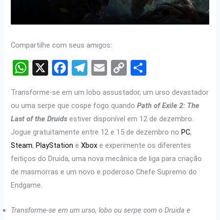
Compartilhe com seus amigos:
W
X
F
T
E
C
S
h
a
el
m
o
h
Transforme-se em um lobo assustador, um urso devastador
at
ce
e
ail
py
ar
ou uma serpe que cospe fogo quando
Path of Exile 2: The
s
b
gr
Li
e
Last of the Druids
estiver disponível em 12 de dezembro.
A
o
a
n
Jogue gratuitamente entre 12 e 15 de dezembro no
PC
,
p
o
m
k
Steam
,
PlayStation
e
Xbox
e experimente os diferentes
p
k
feitiços do Druida, uma nova mecânica de liga para criação
de masmorras e um novo e poderoso Chefe Supremo do
Endgame.
Transforme-se em um urso, lobo ou serpe com o Druida e