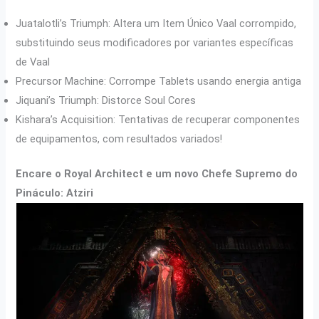
Juatalotli’s Triumph: Altera um Item Único Vaal corrompido,
substituindo seus modificadores por variantes específicas
de Vaal
Precursor Machine: Corrompe Tablets usando energia antiga
Jiquani’s Triumph: Distorce Soul Cores
Kishara’s Acquisition: Tentativas de recuperar componentes
de equipamentos, com resultados variados!
Encare o Royal Architect e um novo Chefe Supremo do
Pináculo: Atziri