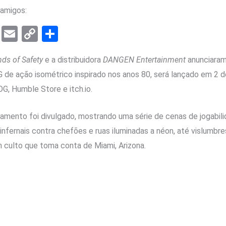
amigos:
T
E
C
S
el
m
o
h
nds of Safety
e a distribuidora
DANGEN Entertainment
anunciara
e
ail
py
ar
G de ação isométrico inspirado nos anos 80, será lançado em 2
gr
Li
e
OG, Humble Store e itch.io.
a
n
m
k
çamento foi divulgado, mostrando uma série de cenas de jogabil
 infernais contra chefões e ruas iluminadas a néon, até vislumb
 culto que toma conta de Miami, Arizona.