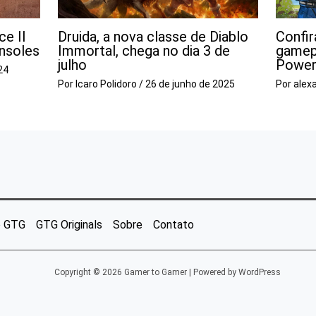
e II
Druida, a nova classe de Diablo
Confir
onsoles
Immortal, chega no dia 3 de
gamep
julho
Power
24
Por
Icaro Polidoro
/
26 de junho de 2025
Por
alex
o GTG
GTG Originals
Sobre
Contato
Copyright © 2026 Gamer to Gamer | Powered by WordPress