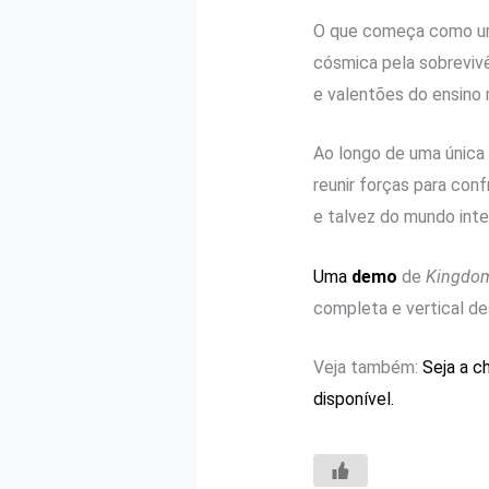
O que começa como um
cósmica pela sobrevivê
e valentões do ensino
Ao longo de uma única 
reunir forças para con
e talvez do mundo intei
Uma
demo
de
Kingdom
completa e vertical d
Veja também:
Seja a c
disponível.