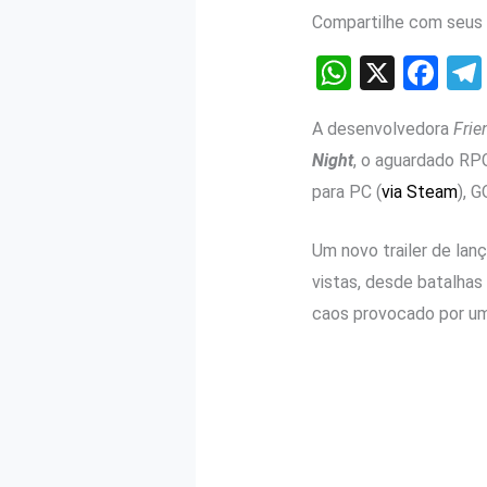
Compartilhe com seus 
W
X
F
h
a
A desenvolvedora
Frie
at
ce
Night
, o aguardado RP
s
b
para PC (
via Steam
), G
A
o
p
o
Um novo trailer de lan
p
k
vistas, desde batalhas
caos provocado por um