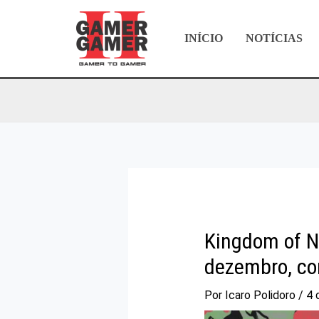
Ir
para
INÍCIO
NOTÍCIAS
o
conteúdo
Kingdom of N
dezembro, com
Por
Icaro Polidoro
/
4 