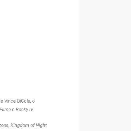
 Vince DiCola, o
 Filme
e
Rocky IV
.
zona,
Kingdom of Night