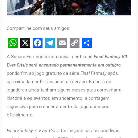
Compartilhe com seus amigos:
W
X
F
T
E
C
S
A Square Enix confirmou oficialmente que
Final Fantasy VII:
h
a
e
m
o
h
Ever Crisis
será encerrado permanentemente em outubro
,
a
c
l
a
p
a
pondo fim ao
jogo gratuito da série
Final Fantasy
após
t
e
e
i
y
r
aproximadamente três anos de serviço. Embora os
s
b
g
l
L
e
jogadores ainda tenham alguns meses para aproveitar a
história e os eventos em andamento, a contagem
A
o
r
i
regressiva para o encerramento do jogo começou
p
o
a
n
oficialmente.
p
k
m
k
Final Fantasy 7: Ever Crisis
foi lançado para dispositivos