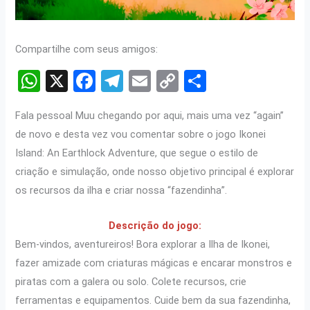
Compartilhe com seus amigos:
W
X
F
T
E
C
S
h
a
el
m
o
h
Fala pessoal Muu chegando por aqui, mais uma vez “again”
at
ce
e
ail
py
ar
de novo e desta vez vou comentar sobre o jogo Ikonei
s
b
gr
Li
e
Island: An Earthlock Adventure, que segue o estilo de
A
o
a
n
criação e simulação, onde nosso objetivo principal é explorar
p
o
m
k
os recursos da ilha e criar nossa “fazendinha”.
p
k
Descrição do jogo:
Bem-vindos, aventureiros! Bora explorar a Ilha de Ikonei,
fazer amizade com criaturas mágicas e encarar monstros e
piratas com a galera ou solo. Colete recursos, crie
ferramentas e equipamentos. Cuide bem da sua fazendinha,