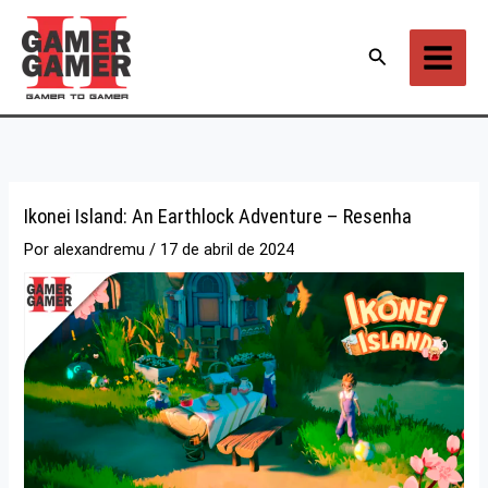
Ir
para
Pesquisar
o
conteúdo
Ikonei Island: An Earthlock Adventure – Resenha
Por
alexandremu
/
17 de abril de 2024