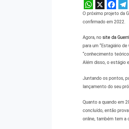
W
X
F
T
O próximo projeto da G
h
a
e
confirmado em 2022.
a
c
l
Agora, no
site da Guerr
t
e
e
para um “Estagiário de
s
b
g
“conhecimento teórico 
A
o
r
Além disso, o estágio 
p
o
a
p
k
m
Juntando os pontos, pa
lançamento do seu pr
Quanto a quando em 202
concluído, então prov
online, também tem a 