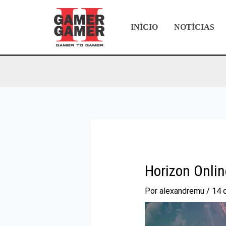
Ir
para
INÍCIO
NOTÍCIAS
o
conteúdo
Horizon Onli
Por
alexandremu
/
14 