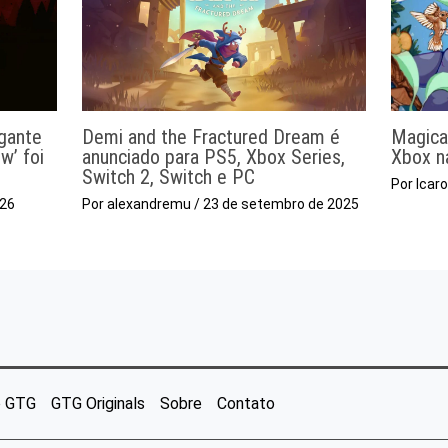
egante
Demi and the Fractured Dream é
Magica
w’ foi
anunciado para PS5, Xbox Series,
Xbox n
Switch 2, Switch e PC
Por
Icar
026
Por
alexandremu
/
23 de setembro de 2025
o GTG
GTG Originals
Sobre
Contato