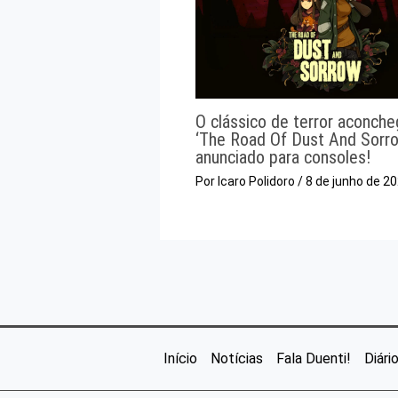
O clássico de terror aconch
‘The Road Of Dust And Sorro
anunciado para consoles!
Por
Icaro Polidoro
/
8 de junho de 2
Início
Notícias
Fala Duenti!
Diári