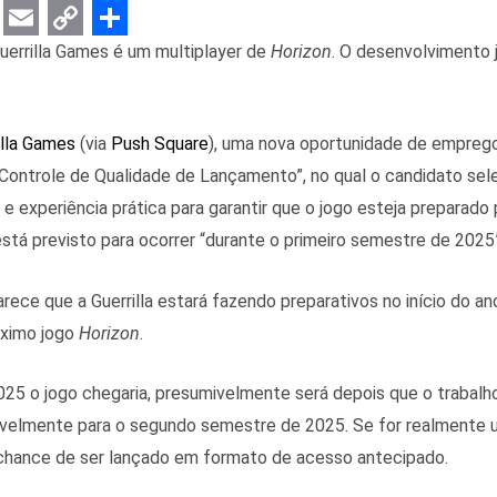
E
C
S
uerrilla Games é um multiplayer de
Horizon
. O desenvolvimento j
m
o
h
a
p
a
illa Games
(via
Push Square
), uma nova oportunidade de emprego
i
y
r
 Controle de Qualidade de Lançamento”, no qual o candidato sel
l
L
e
e experiência prática para garantir que o jogo esteja preparado
i
está previsto para ocorrer “durante o primeiro semestre de 2025”
n
k
rece que a Guerrilla estará fazendo preparativos no início do a
óximo jogo
Horizon
.
5 o jogo chegaria, presumivelmente será depois que o trabalho 
avelmente para o segundo semestre de 2025. Se for realmente 
chance de ser lançado em formato de acesso antecipado.