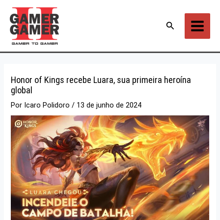
Ir
para
Pesquisar
o
conteúdo
Honor of Kings recebe Luara, sua primeira heroína
global
Por
Icaro Polidoro
/
13 de junho de 2024