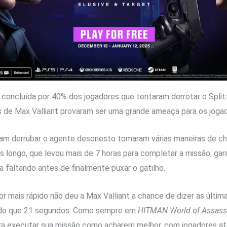
 concluída por 40% dos jogadores que tentaram derrotar o Splitte
as de Max Valliant provaram ser uma grande ameaça para os joga
am derrubar o agente desonesto tomaram várias maneiras de che
s longo, que levou mais de 7 horas para completar a missão, gar
faltando antes de finalmente puxar o gatilho.
or mais rápido não deu a Max Valliant a chance de dizer as últim
 do que 21 segundos. Como sempre em
HITMAN World of Assass
ara executar sua missão como acharem melhor, com jogadores 