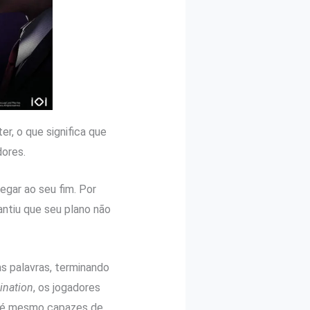
r, o que significa que
dores.
gar ao seu fim. Por
antiu que seu plano não
as palavras, terminando
ination
, os jogadores
até mesmo capazes de