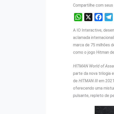
Compartilhe com seus 
W
X
F
h
a
A IO Interactive, dese
at
ce
aclamada internaciona
s
b
marca de 75 milhões d
A
o
como o jogo Hitman de
p
o
p
k
HITMAN World of Assa
parte da nova trilogia
de
HITMAN III
em 2021
oferecendo uma mistur
pulsante, repleto de p