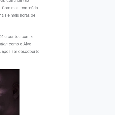
ion
continua tão
a. Com mais conteúdo
mais e mais horas de
24 e contou com a
tion
como o Alvo
ás após ser descoberto