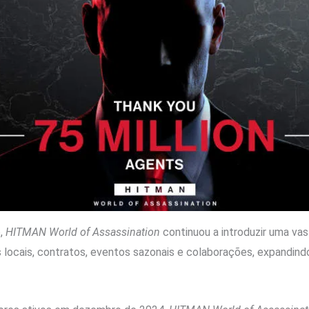
,
HITMAN World of Assassination
continuou a introduzir uma v
s locais, contratos, eventos sazonais e colaborações, expandindo