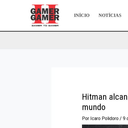
Ir
para
INÍCIO
NOTÍCIAS
o
conteúdo
Hitman alcan
mundo
Por
Icaro Polidoro
/
9 