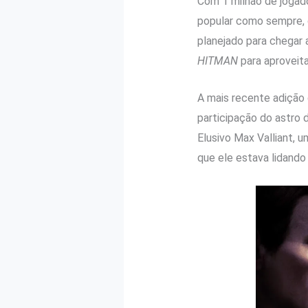
Com 1 milhão de jogad
popular como sempre, 
planejado para chegar 
HITMAN
para aproveita
A mais recente adição
participação do astr
Elusivo Max Valliant, 
que ele estava lidando