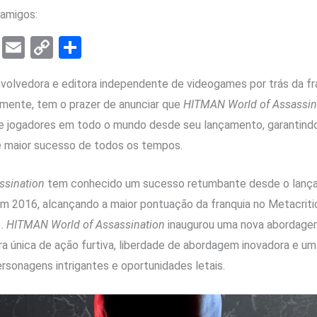
amigos:
T
E
C
S
el
m
o
h
nvolvedora e editora independente de videogames por trás da f
e
ail
py
ar
lmente, tem o prazer de anunciar que
HITMAN World of Assassin
gr
Li
e
e jogadores em todo o mundo desde seu lançamento, garantindo
a
n
 maior sucesso de todos os tempos.
m
k
ssination
tem conhecido um sucesso retumbante desde o lança
 em 2016, alcançando a maior pontuação da franquia no Metacri
.
HITMAN World of Assassination
inaugurou uma nova abordagem
a única de ação furtiva, liberdade de abordagem inovadora e um
ersonagens intrigantes e oportunidades letais.