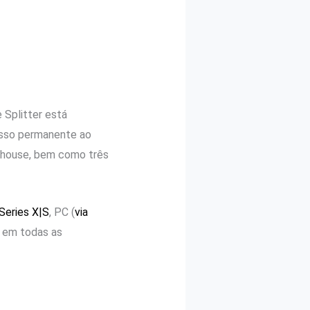
 Splitter está
cesso permanente ao
fehouse, bem como três
Series X|S
, PC (
via
9 em todas as