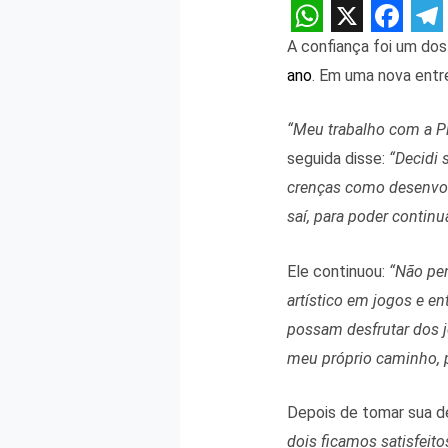
W
X
F
T
A confiança foi um dos
h
a
e
ano
. Em uma nova entre
a
c
l
“Meu trabalho com a P
t
e
e
seguida disse:
“Decidi 
s
b
g
crenças como desenvolv
A
o
r
saí, para poder continu
p
o
a
p
k
m
Ele continuou:
“Não pe
artístico em jogos e en
possam desfrutar dos j
meu próprio caminho, p
Depois de tomar sua de
dois ficamos satisfei