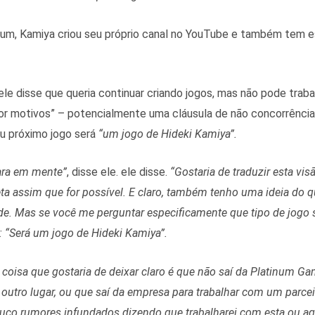
num, Kamiya criou seu próprio canal no YouTube e também tem 
ele disse que queria continuar criando jogos, mas não pode trab
por motivos” – potencialmente uma cláusula de não concorrência
eu próximo jogo será
“um jogo de Hideki Kamiya”.
ara em mente”
, disse ele. ele disse.
“Gostaria de traduzir esta vi
 assim que for possível. E claro, também tenho uma ideia do q
dade. Mas se você me perguntar especificamente que tipo de jogo 
 “Será um jogo de Hideki Kamiya”.
coisa que gostaria de deixar claro é que não saí da Platinum Ga
outro lugar, ou que saí da empresa para trabalhar com um parce
uço rumores infundados dizendo que trabalharei com esta ou a