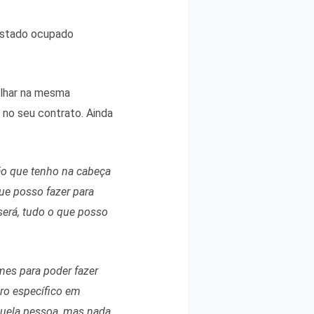
estado ocupado
alhar na mesma
 no seu contrato. Ainda
são que tenho na cabeça
ue posso fazer para
será, tudo o que posso
mes para poder fazer
iro específico em
quela pessoa, mas nada