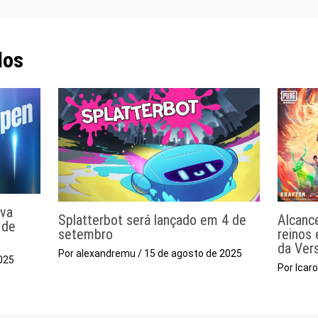
dos
ova
Splatterbot será lançado em 4 de
Alcanc
 de
setembro
reinos
da Ver
Por
alexandremu
/
15 de agosto de 2025
025
Por
Icar