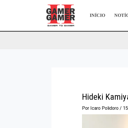
Ir
para
INÍCIO
NOTÍ
o
conteúdo
Hideki Kamiy
Por
Icaro Polidoro
/
15