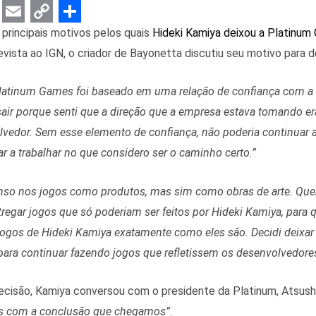
E
C
S
 principais motivos pelos quais
Hideki Kamiya deixou a Platinum 
m
o
h
vista ao IGN, o criador de Bayonetta discutiu seu motivo para d
a
p
a
latinum Games foi baseado em uma relação de confiança com a
i
y
r
sair porque senti que a direção que a empresa estava tomando er
l
L
e
edor. Sem esse elemento de confiança, não poderia continuar a t
i
ar a trabalhar no que considero ser o caminho certo.”
n
k
nso nos jogos como produtos, mas sim como obras de arte. Quer
tregar jogos que só poderiam ser feitos por Hideki Kamiya, para 
ogos de Hideki Kamiya exatamente como eles são. Decidi deixar
ara continuar fazendo jogos que refletissem os desenvolvedores
cisão, Kamiya conversou com o presidente da Platinum, Atsushi
tos com a conclusão que chegamos”
.