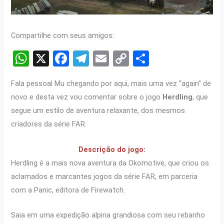
Compartilhe com seus amigos:
W
X
F
T
E
C
S
h
a
el
m
o
h
Fala pessoal Mu chegando por aqui, mais uma vez “again” de
at
ce
e
ail
py
ar
novo e desta vez vou comentar sobre o jogo
Herdling
, que
s
b
gr
Li
e
segue um estilo de aventura relaxante, dos mesmos
A
o
a
n
criadores da série FAR.
p
o
m
k
Descrição do jogo:
p
k
Herdling é a mais nova aventura da Okomotive, que criou os
aclamados e marcantes jogos da série FAR, em parceria
com a Panic, editora de Firewatch.
Saia em uma expedição alpina grandiosa com seu rebanho