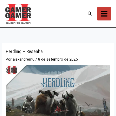
Ir
para
Pesquisar
o
conteúdo
Herdling – Resenha
Por
alexandremu
/
8 de setembro de 2025